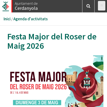
Vés
Ajuntament de
Cerdanyola
al
contingut
Esteu
Inici
/
Agenda d'activitats
aquí
Festa Major del Roser de
Maig 2026