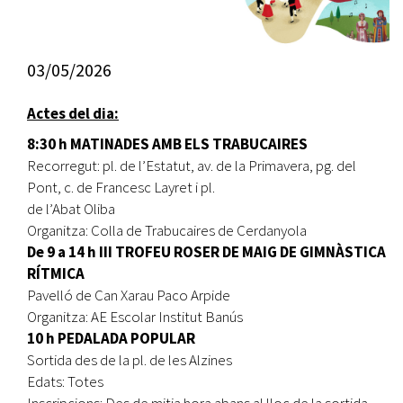
03/05/2026
Actes del dia:
8:30 h MATINADES AMB ELS TRABUCAIRES
Recorregut: pl. de l’Estatut, av. de la Primavera, pg. del
Pont, c. de Francesc Layret i pl.
de l’Abat Oliba
Organitza: Colla de Trabucaires de Cerdanyola
De 9 a 14 h III TROFEU ROSER DE MAIG DE GIMNÀSTICA
RÍTMICA
Pavelló de Can Xarau Paco Arpide
Organitza: AE Escolar Institut Banús
10 h PEDALADA POPULAR
Sortida des de la pl. de les Alzines
Edats: Totes
Inscripcions: Des de mitja hora abans al lloc de la sortida