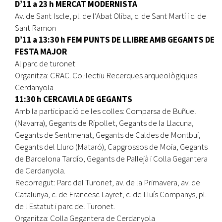
D’11 a 23 h MERCAT MODERNISTA
Av. de Sant Iscle, pl. de l’Abat Oliba, c. de Sant Martí i c. de
Sant Ramon
D’11 a 13:30 h FEM PUNTS DE LLIBRE AMB GEGANTS DE
FESTA MAJOR
Al parc de turonet
Organitza: CRAC. Col·lectiu Recerques arqueològiques
Cerdanyola
11:30 h CERCAVILA DE GEGANTS
Amb la participació de les colles: Comparsa de Buñuel
(Navarra), Gegants de Ripollet, Gegants de la Llacuna,
Gegants de Sentmenat, Gegants de Caldes de Montbui,
Gegants del Lluro (Mataró), Capgrossos de Moia, Gegants
de Barcelona Tardío, Gegants de Pallejà i Colla Gegantera
de Cerdanyola.
Recorregut: Parc del Turonet, av. de la Primavera, av. de
Catalunya, c. de Francesc Layret, c. de Lluís Companys, pl.
de l'Estatut i parc del Turonet.
Organitza: Colla Gegantera de Cerdanyola