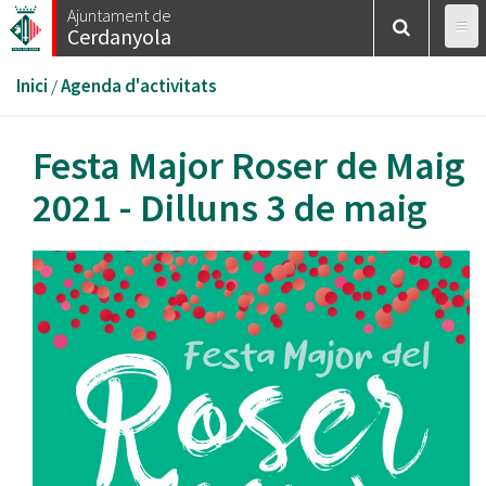
Vés
Ajuntament de
Cerdanyola
al
contingut
Esteu
Inici
/
Agenda d'activitats
aquí
Festa Major Roser de Maig
2021 - Dilluns 3 de maig