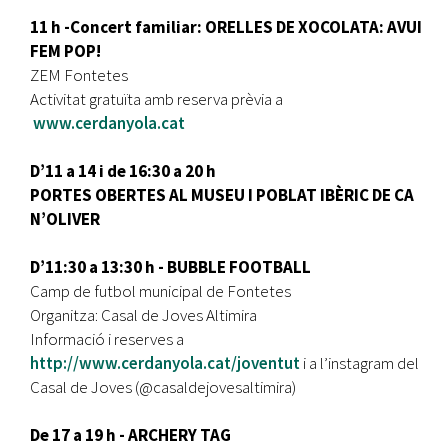
11 h -Concert familiar: ORELLES DE XOCOLATA: AVUI
FEM POP!
ZEM Fontetes
Activitat gratuïta amb reserva prèvia a
www.cerdanyola.cat
D’11 a 14 i de 16:30 a 20 h
PORTES OBERTES AL MUSEU I POBLAT IBÈRIC DE CA
N’OLIVER
D’11:30 a 13:30 h - BUBBLE FOOTBALL
Camp de futbol municipal de Fontetes
Organitza: Casal de Joves Altimira
Informació i reserves a
http://www.cerdanyola.cat/joventut
i a l’instagram del
Casal de Joves (@casaldejovesaltimira)
De 17 a 19 h - ARCHERY TAG