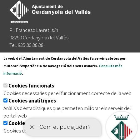
Pl. Francesc Layret, s/n
08290 Cerdanyola del Vallès,
Tel. 935 80 88 88
Segueix-nos a:
La web de l'Ajuntament de Cerdanyola del Vallès fa servir galetes per
millorar l'experiència de navegació dels seus usuaris.
Consulta més
informació
.
Subscriu-te al nostre butlletí
Cookies funcionals
Cookies necessaries per el funcionament correcte de la web
Cookies analítiques
|
|
|
Inici
Avís legal
Protecció de dades
Mapa del lloc
Anàlisis d'estadístiques que permeten millorar els serveis del
|
Accessibilitat
portal web
Cookies publicitàries
Cookies de tercers amb finalitat publicitària