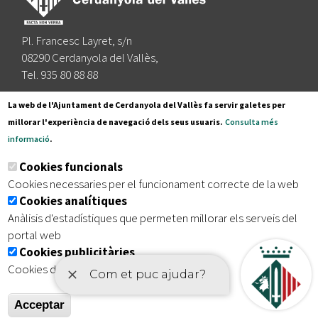
Pl. Francesc Layret, s/n
08290 Cerdanyola del Vallès,
Tel. 935 80 88 88
Segueix-nos a:
La web de l'Ajuntament de Cerdanyola del Vallès fa servir galetes per
millorar l'experiència de navegació dels seus usuaris.
Consulta més
informació
.
Subscriu-te al nostre butlletí
Cookies funcionals
Cookies necessaries per el funcionament correcte de la web
Cookies analítiques
|
|
|
Inici
Avís legal
Protecció de dades
Mapa del lloc
Anàlisis d'estadístiques que permeten millorar els serveis del
|
Accessibilitat
portal web
Cookies publicitàries
Cookies de tercers amb finalitat publicitària
Acceptar