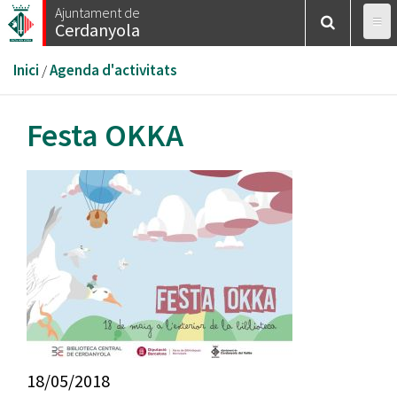
Vés
Ajuntament de
Cerdanyola
al
contingut
Esteu
Inici
/
Agenda d'activitats
aquí
Festa OKKA
18/05/2018