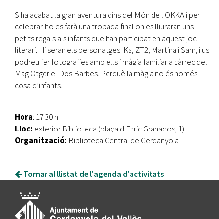
S'ha acabat la gran aventura dins del Món de l'OKKA i per
celebrar-ho es farà una trobada final on es lliuraran uns
petits regals als infants que han participat en aquest joc
literari. Hi seran els personatges Ka, ZT2, Martina i Sam, i us
podreu fer fotografies amb ells i màgia familiar a càrrec del
Mag Otger el Dos Barbes. Perquè la màgia no és només
cosa d’infants.
Hora
: 17.30 h
Lloc:
exterior Biblioteca (plaça d'Enric Granados, 1)
Organització:
Biblioteca Central de Cerdanyola
Tornar al llistat de l'agenda d'activitats