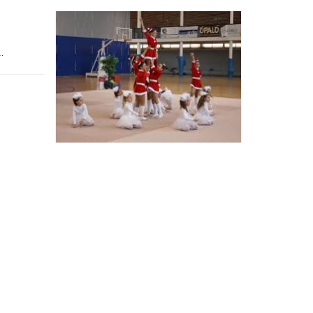
Ètica i Integritat
Entitats
.
Retiment de Comptes
Equipaments
Accés a Informació Pública
Mercats Municipals
Dades Obertes
Webs Municipals
Catàleg de Serveis i Tràmits