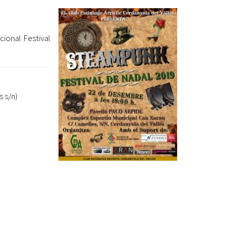
Ètica i Integritat
Entitats
cional Festival
Retiment de Comptes
Equipaments
Accés a Informació Pública
Mercats Municipals
 s/n)
Dades Obertes
Webs Municipals
Catàleg de Serveis i Tràmits