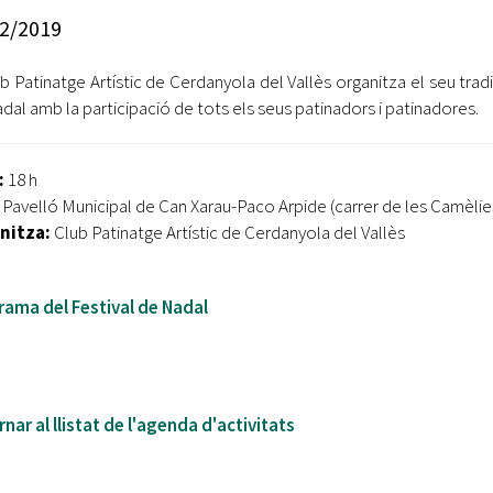
Oberta la convocatòria d'Ajuts per a l'autoocupació
2/2019
jove 2026
ub Patinatge Artístic de Cerdanyola del Vallès organitza el seu tradi
Cerdanyola opta a més de 5 milions d'euros del Pla de
Barris per transformar les Fontetes, Quatre Cantons i
dal amb la participació de tots els seus patinadors i patinadores.
l'entorn de l'avinguda Catalunya
El FIT presenta el cartell de la seva 16a edició i dona el
:
18 h
tret de sortida al festival
Pavelló Municipal de Can Xarau-Paco Arpide (carrer de les Camèlies
nitza:
Club Patinatge Artístic de Cerdanyola del Vallès
L’Ajuntament reparteix ulleres gratuïtes per veure
l'eclipsi solar
ama del Festival de Nadal
nar al llistat de l'agenda d'activitats