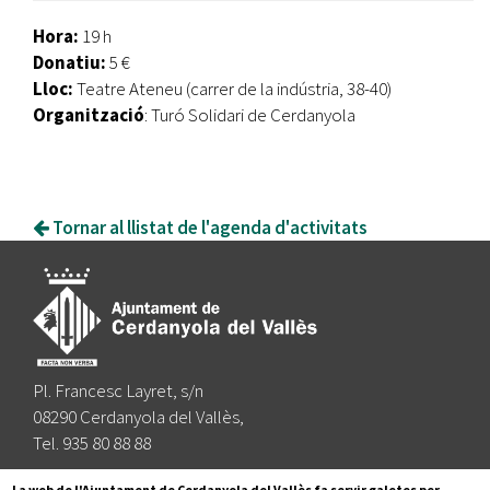
Hora:
19 h
Donatiu:
5 €
Lloc:
Teatre Ateneu (carrer de la indústria, 38-40)
Organització
: Turó Solidari de Cerdanyola
Tornar al llistat de l'agenda d'activitats
Pl. Francesc Layret, s/n
08290 Cerdanyola del Vallès,
Tel. 935 80 88 88
Segueix-nos a:
La web de l'Ajuntament de Cerdanyola del Vallès fa servir galetes per