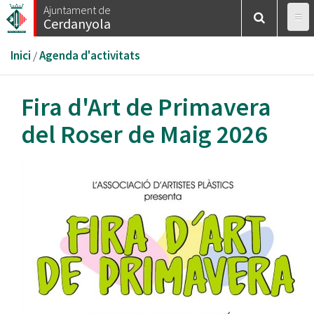
Vés
Ajuntament de
Cerdanyola
al
contingut
Esteu
Inici
/
Agenda d'activitats
aquí
Fira d'Art de Primavera
del Roser de Maig 2026