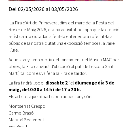
Del
02/05/2026
al
03/05/2026
La Fira d'Art de Primavera, dins del marc de la Festa del
Roser de Maig 2026, és una activitat per apropar la creació
artística a la ciutadania fent-la entenedora i oferint-la al
públic de la nostra ciutat una exposició temporal a l’aire
lliure.
Aquest any, amb motiu del tancament del Museu MAC per
obres, la Fira canviará d'ubicació al pati de l'escola Sant
Martí, tal com es va fer a la Fira de tardor.
La fira tindrà lloc el
dissabte 2
i el
diumenge día 3 de
maig, de10:30 a 14 h i de 17 a 20 h.
Els artistes que hi participen aquest any són:
Montserrat Crespo
Carme Brasó
Marutxi Beaumont
Eva Ricart