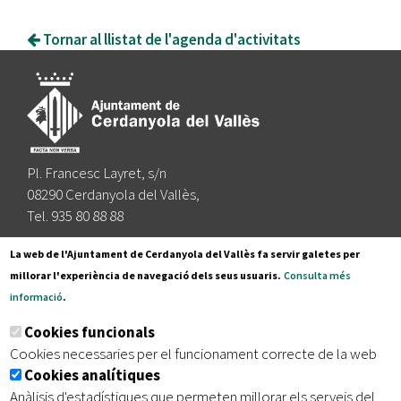
Tornar al llistat de l'agenda d'activitats
Pl. Francesc Layret, s/n
08290 Cerdanyola del Vallès,
Tel. 935 80 88 88
Segueix-nos a:
La web de l'Ajuntament de Cerdanyola del Vallès fa servir galetes per
millorar l'experiència de navegació dels seus usuaris.
Consulta més
informació
.
Subscriu-te al nostre butlletí
Cookies funcionals
Cookies necessaries per el funcionament correcte de la web
Cookies analítiques
|
|
|
Inici
Avís legal
Protecció de dades
Mapa del lloc
Anàlisis d'estadístiques que permeten millorar els serveis del