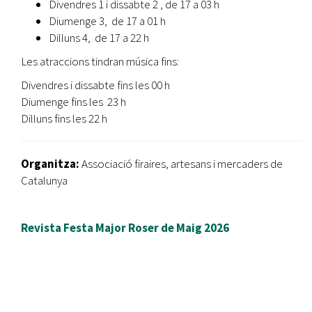
Divendres 1 i dissabte 2 , de 17 a 03 h
Diumenge 3, de 17 a 01 h
Dilluns 4, de 17 a 22 h
Les atraccions tindran música fins:
Divendres i dissabte fins les 00 h
Diumenge fins les 23 h
Dilluns fins les 22 h
Organitza:
Associació firaires, artesans i mercaders de
Catalunya
Revista Festa Major Roser de Maig 2026