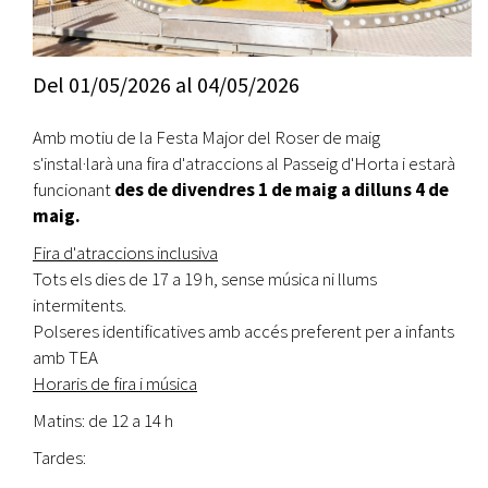
Del
01/05/2026
al
04/05/2026
Amb motiu de la Festa Major del Roser de maig
s'instal·larà una fira d'atraccions al Passeig d'Horta i estarà
funcionant
des de divendres 1 de maig a dilluns 4 de
maig.
Fira d'atraccions inclusiva
Tots els dies de 17 a 19 h, sense música ni llums
intermitents.
Polseres identificatives amb accés preferent per a infants
amb TEA
Horaris de fira i música
Matins: de 12 a 14 h
Tardes: