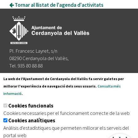
Tornar al llistat de l'agenda d'activitats
Pl. Francesc Layret, s/n
08290 Cerdanyola del Vallès,
Tel. 935 80 88 88
Segueix-nos a:
La web de l'Ajuntament de Cerdanyola del Vallès fa servir galetes per
millorar l'experiència de navegació dels seus usuaris.
Consulta més
informació
.
Subscriu-te al nostre butlletí
Cookies funcionals
Cookies necessaries per el funcionament correcte de la web
Cookies analítiques
|
|
|
Inici
Avís legal
Protecció de dades
Mapa del lloc
Anàlisis d'estadístiques que permeten millorar els serveis del
|
Accessibilitat
portal web