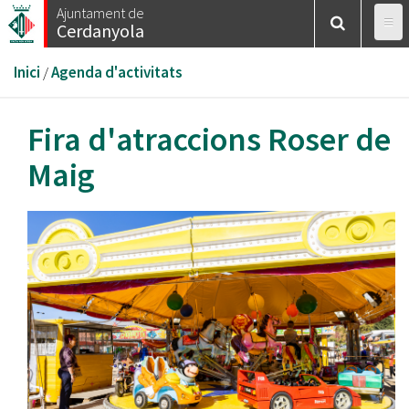
Vés
Ajuntament de
Cerdanyola
al
contingut
Esteu
Inici
/
Agenda d'activitats
aquí
Fira d'atraccions Roser de
Maig