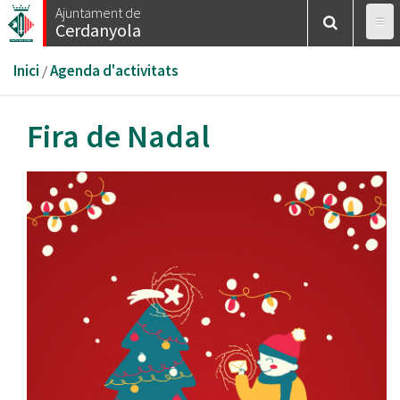
Vés
Ajuntament de
Cerdanyola
al
contingut
Esteu
Inici
/
Agenda d'activitats
aquí
Fira de Nadal