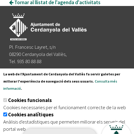
Tornar al llistat de l'agenda d'activitats
Pl. Francesc Layret, s/n
08290 Cerdanyola del Vallès,
Tel. 935 80 88 88
Segueix-nos a:
La web de l'Ajuntament de Cerdanyola del Vallès fa servir galetes per
millorar l'experiència de navegació dels seus usuaris.
Consulta més
informació
.
Subscriu-te al nostre butlletí
Cookies funcionals
Cookies necessaries per el funcionament correcte de la web
Cookies analítiques
|
|
|
Inici
Avís legal
Protecció de dades
Mapa del lloc
Anàlisis d'estadístiques que permeten millorar els serveis del
|
Accessibilitat
portal web