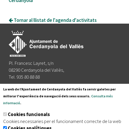
Cerdanyola
Tornar al llistat de l'agenda d'activitats
Pl. Francesc Layret, s/n
08290 Cerdanyola del Vallès,
Tel. 935 80 88 88
Segueix-nos a:
La web de l'Ajuntament de Cerdanyola del Vallès fa servir galetes per
millorar l'experiència de navegació dels seus usuaris.
Consulta més
informació
.
Subscriu-te al nostre butlletí
Cookies funcionals
Cookies necessaries per el funcionament correcte de la web
Cookies analítiques