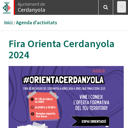
Vés
Ajuntament de
Cerdanyola
al
contingut
Esteu
Inici
/
Agenda d'activitats
aquí
Fira Orienta Cerdanyola
2024