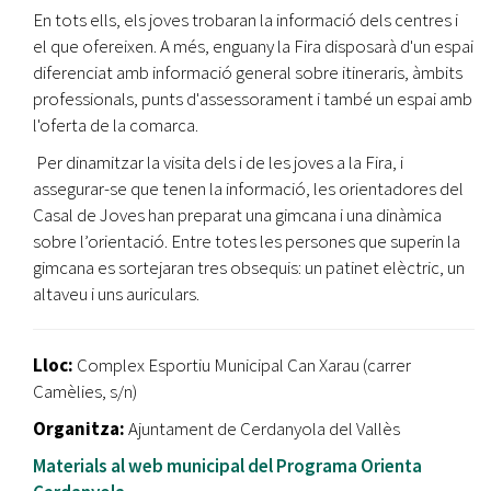
En tots ells, els joves trobaran la informació dels centres i
el que ofereixen. A més, enguany la Fira disposarà d'un espai
diferenciat amb informació general sobre itineraris, àmbits
professionals, punts d'assessorament i també un espai amb
l'oferta de la comarca.
Per dinamitzar la visita dels i de les joves a la Fira, i
assegurar-se que tenen la informació, les orientadores del
Casal de Joves han preparat una gimcana i una dinàmica
sobre l’orientació. Entre totes les persones que superin la
gimcana es sortejaran tres obsequis: un patinet elèctric, un
altaveu i uns auriculars.
Lloc:
Complex Esportiu Municipal Can Xarau (carrer
Camèlies, s/n)
Organitza:
Ajuntament de Cerdanyola del Vallès
Materials al web municipal del Programa Orienta