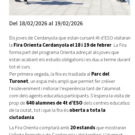
Del
18/02/2026
al
19/02/2026
Els joves de Cerdanyola que estan cursant 4t d'ESO visitaran
la
Fira Orienta Cerdanyola el 18 i 19 de febrer
. La Fira
forma part del programa Orienta adreçat als joves que
estan acabant els estudis obligatoris i es duu a terme durant
tot el curs.
Per primera vegada, la fira es trasllada al
Parc del
Turonet
, un espai més ampli que permet fer créixer
l’esdeveniment i millorar l’experiència tant de l’alumnat
com dels agents educatius participants. S’espera la visita de
prop de
640 alumnes de 4t d’ESO
dels centres educatius
de la ciutat, tot i que la fira és
oberta a tota la
ciutadania
.
La Fira Orienta comptarà amb
20 estands
que mostraran
l’oferta formativa de Cerdanyola i del territori. L’alumnat