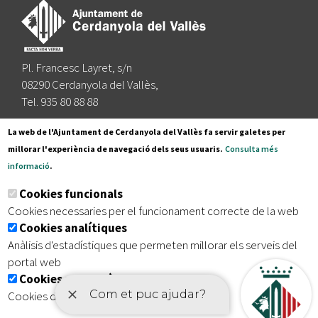
Pl. Francesc Layret, s/n
08290 Cerdanyola del Vallès,
Tel. 935 80 88 88
Segueix-nos a:
La web de l'Ajuntament de Cerdanyola del Vallès fa servir galetes per
millorar l'experiència de navegació dels seus usuaris.
Consulta més
informació
.
Subscriu-te al nostre butlletí
Cookies funcionals
Cookies necessaries per el funcionament correcte de la web
Cookies analítiques
|
|
|
Inici
Avís legal
Protecció de dades
Mapa del lloc
Anàlisis d'estadístiques que permeten millorar els serveis del
|
Accessibilitat
portal web
Cookies publicitàries
Cookies de tercers amb finalitat publicitària