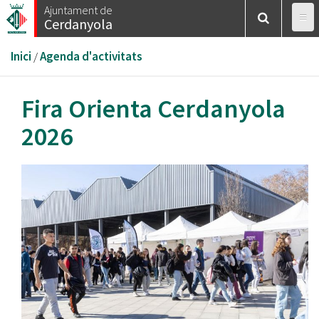
Vés
Ajuntament de
Cerdanyola
al
contingut
Esteu
Inici
/
Agenda d'activitats
aquí
Fira Orienta Cerdanyola
2026