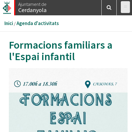
Vés
Ajuntament de
Cerdanyola
al
contingut
Esteu
Inici
/
Agenda d'activitats
aquí
Formacions familiars a
l'Espai infantil