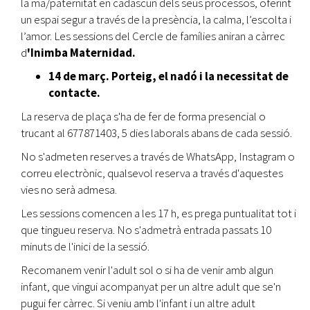
la ma/paternitat en cadascun dels seus processos, oferint
un espai segur a través de la presència, la calma, l’escolta i
l’amor. Les sessions del Cercle de famílies aniran a càrrec
d
'Inimba Maternidad.
14 de març. Porteig, el nadó i la necessitat de
contacte.
La reserva de plaça s'ha de fer de forma presencial o
trucant al 677871403, 5 dies laborals abans de cada sessió.
No s'admeten reserves a través de WhatsApp, Instagram o
correu electrònic, qualsevol reserva a través d'aquestes
vies no serà admesa.
Les sessions comencen a les 17 h, es prega puntualitat tot i
que tingueu reserva. No s'admetrà entrada passats 10
minuts de l'inici de la sessió.
Recomanem venir l'adult sol o si ha de venir amb algun
infant, que vingui acompanyat per un altre adult que se'n
pugui fer càrrec. Si veniu amb l'infant i un altre adult