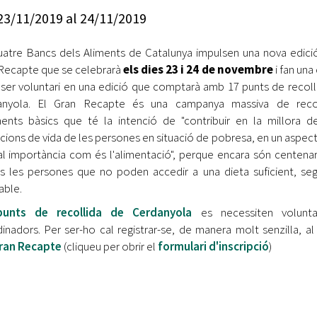
Oberta la convocatòria d'Ajuts per a l'autoocupació
23/11/2019
al
24/11/2019
jove 2026
uatre Bancs dels Aliments de Catalunya impulsen una nova edici
Cerdanyola opta a més de 5 milions d'euros del Pla de
Barris per transformar les Fontetes, Quatre Cantons i
Recapte que se celebrarà
els dies 23 i 24 de novembre
i fan una 
l'entorn de l'avinguda Catalunya
 ser voluntari en una edició que comptarà amb 17 punts de recoll
anyola. El Gran Recapte és una campanya massiva de recol
El FIT presenta el cartell de la seva 16a edició i dona el
ments bàsics que té la intenció de "contribuir en la millora d
tret de sortida al festival
cions de vida de les persones en situació de pobresa, en un aspec
l importància com és l'alimentació", perque encara són centena
L’Ajuntament reparteix ulleres gratuïtes per veure
rs les persones que no poden accedir a una dieta suficient, seg
l'eclipsi solar
able.
punts de recollida de Cerdanyola
es necessiten voluntar
inadors. Per ser-ho cal registrar-se, de manera molt senzilla, a
ran Recapte
(cliqueu per obrir el
formulari d'inscripció
)