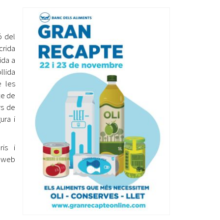
Ètica i Integritat
Entitats
ó del
Retiment de Comptes
crida
Equipaments
ida a
Accés a Informació Pública
lida
e les
Mercats Municipals
Dades Obertes
te de
rs de
Webs Municipals
Catàleg de Serveis i Tràmits
ura i
is i
l web