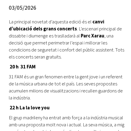
03/05/2026
La principal novetat d’aquesta edició és el
canvi
d’ubicació dels grans concerts
. L’escenari principal de
dissabte i diumenge es traslladarà al
Parc Xarau
, una
decisió que permet perimetrar l’espai i millorar les
condicions de seguretat i confort del públic assistent. Tots
els concerts seran gratuïts.
20 h 31 FAM
31 FAM és un gran fenomen entre la gent jove i un referent
de la música urbana de tot el país. Les seves propostes
acumulen milions de visualitzacions i recullen guardons de
la indústria.
22 h La la love you
El grup madrileny ha entrat amb força a la indústria musical
amb una proposta molt nova i actual. La seva música, a mig