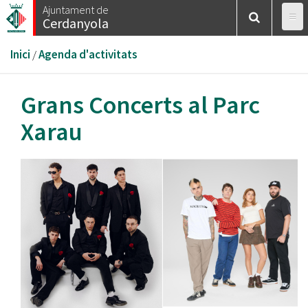
Vés
Ajuntament de
Cerdanyola
al
contingut
Esteu
Inici
/
Agenda d'activitats
aquí
Grans Concerts al Parc
Xarau