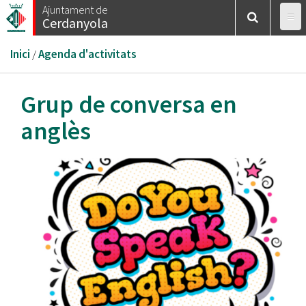
Vés
Ajuntament de
Cerdanyola
al
contingut
Esteu
Inici
/
Agenda d'activitats
aquí
Grup de conversa en
anglès