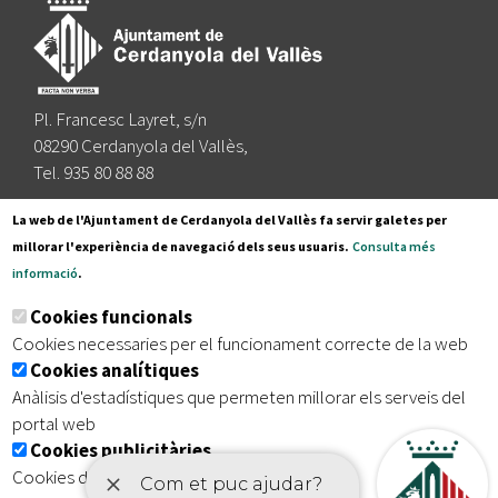
Pl. Francesc Layret, s/n
08290 Cerdanyola del Vallès,
Tel. 935 80 88 88
Segueix-nos a:
La web de l'Ajuntament de Cerdanyola del Vallès fa servir galetes per
millorar l'experiència de navegació dels seus usuaris.
Consulta més
informació
.
Subscriu-te al nostre butlletí
Cookies funcionals
Cookies necessaries per el funcionament correcte de la web
Cookies analítiques
|
|
|
Inici
Avís legal
Protecció de dades
Mapa del lloc
Anàlisis d'estadístiques que permeten millorar els serveis del
|
Accessibilitat
portal web
Cookies publicitàries
Cookies de tercers amb finalitat publicitària