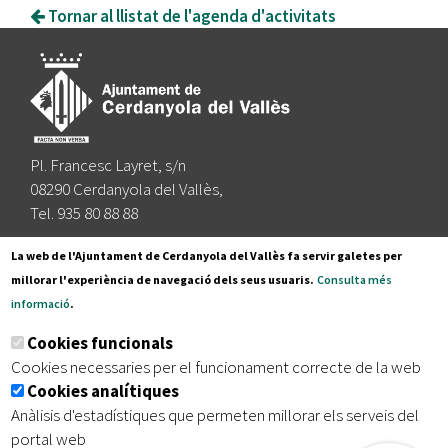
Tornar al llistat de l'agenda d'activitats
Pl. Francesc Layret, s/n
08290 Cerdanyola del Vallès,
Tel. 935 80 88 88
Segueix-nos a:
La web de l'Ajuntament de Cerdanyola del Vallès fa servir galetes per
millorar l'experiència de navegació dels seus usuaris.
Consulta més
informació
.
Subscriu-te al nostre butlletí
Cookies funcionals
Cookies necessaries per el funcionament correcte de la web
Cookies analítiques
|
|
|
Inici
Avís legal
Protecció de dades
Mapa del lloc
Anàlisis d'estadístiques que permeten millorar els serveis del
|
Accessibilitat
portal web