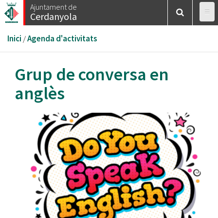
Vés
Ajuntament de
Cerdanyola
al
contingut
Esteu
Inici
/
Agenda d'activitats
aquí
Grup de conversa en
anglès