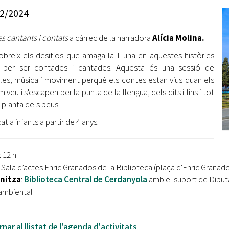
Oberta la convocatòria d'Ajuts per a l'autoocupació
2/2024
jove 2026
s cantants i contats
a càrrec de la narradora
Alícia Molina.
Cerdanyola opta a més de 5 milions d'euros del Pla de
Barris per transformar les Fontetes, Quatre Cantons i
breix els desitjos que amaga la Lluna en aquestes històries
l'entorn de l'avinguda Catalunya
s per ser contades i cantades. Aquesta és una sessió de
les, música i moviment perquè els contes estan vius quan els
El FIT presenta el cartell de la seva 16a edició i dona el
veu i s'escapen per la punta de la llengua, dels dits i fins i tot
tret de sortida al festival
a planta dels peus.
L’Ajuntament reparteix ulleres gratuïtes per veure
t a infants a partir de 4 anys.
l'eclipsi solar
: 12 h
Sala d’actes Enric Granados de la Biblioteca (plaça d'Enric Granado
nitza
:
Biblioteca Central de Cerdanyola
amb el suport de Diput
ambiental
nar al llistat de l'agenda d'activitats