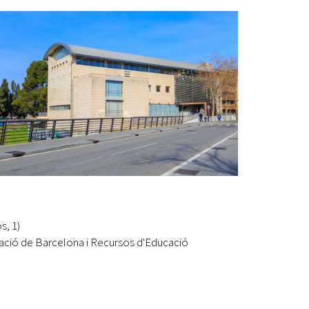
Ètica i Integritat
Entitats
Retiment de Comptes
Equipaments
Accés a Informació Pública
Mercats Municipals
Dades Obertes
Webs Municipals
Catàleg de Serveis i Tràmits
s, 1)
ació de Barcelona i Recursos d'Educació