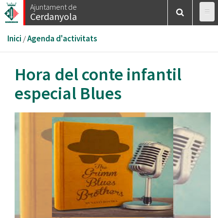
Vés
Ajuntament de
Cerdanyola
al
contingut
Esteu
Inici
/
Agenda d'activitats
aquí
Hora del conte infantil
especial Blues