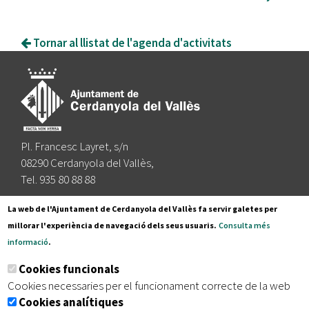
Tornar al llistat de l'agenda d'activitats
Pl. Francesc Layret, s/n
08290 Cerdanyola del Vallès,
Tel. 935 80 88 88
Segueix-nos a:
La web de l'Ajuntament de Cerdanyola del Vallès fa servir galetes per
millorar l'experiència de navegació dels seus usuaris.
Consulta més
informació
.
Subscriu-te al nostre butlletí
Cookies funcionals
Cookies necessaries per el funcionament correcte de la web
Cookies analítiques
|
|
|
Inici
Avís legal
Protecció de dades
Mapa del lloc