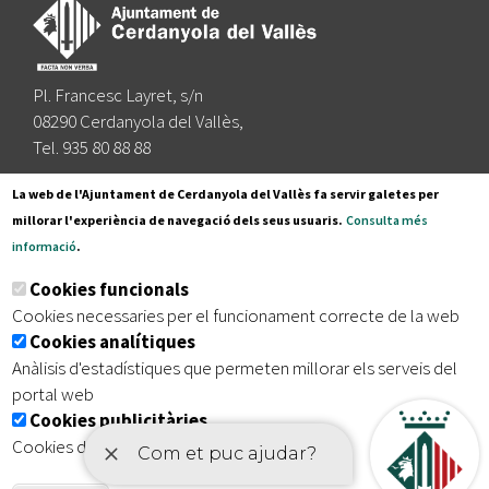
Pl. Francesc Layret, s/n
08290 Cerdanyola del Vallès,
Tel. 935 80 88 88
Segueix-nos a:
La web de l'Ajuntament de Cerdanyola del Vallès fa servir galetes per
millorar l'experiència de navegació dels seus usuaris.
Consulta més
informació
.
Subscriu-te al nostre butlletí
Cookies funcionals
Cookies necessaries per el funcionament correcte de la web
Cookies analítiques
|
|
|
Inici
Avís legal
Protecció de dades
Mapa del lloc
Anàlisis d'estadístiques que permeten millorar els serveis del
|
Accessibilitat
portal web
Cookies publicitàries
Cookies de tercers amb finalitat publicitària