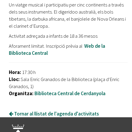
Un viatge musical i participatiu per cinc continents a través
dels seus instruments. El digeridoo australià, els bols
tibetans, la darbuka africana, el banjolele de Nova Orleans i
el clarinet d’Europa..
Activitat adreçada a infants de 18 a 36 mesos
Aforament limitat. Inscripció prèvia al
Web de la
Biblioteca Central
Hora:
17:30 h
Lloc:
Sala Enric Granados de la Biblioteca (plaça d'Enric
Granados, 1)
Organitza:
Biblioteca Central de Cerdanyola
Tornar al llistat de l'agenda d'activitats