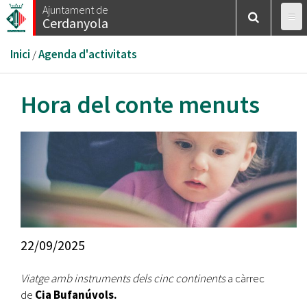
Vés
Ajuntament de
Cerdanyola
al
contingut
Esteu
Inici
/
Agenda d'activitats
aquí
Hora del conte menuts
22/09/2025
Viatge amb instruments dels cinc continents
a càrrec
de
Cia Bufanúvols.