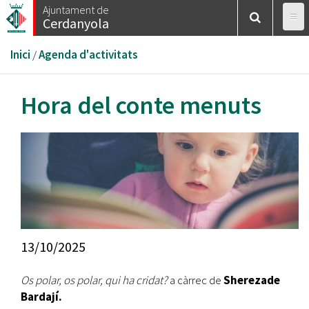
Vés
Ajuntament de
Cerdanyola
al
contingut
Esteu
Inici
/
Agenda d'activitats
aquí
Hora del conte menuts
13/10/2025
Os polar, os polar, qui ha cridat?
a càrrec de
Sherezade
Bardají.