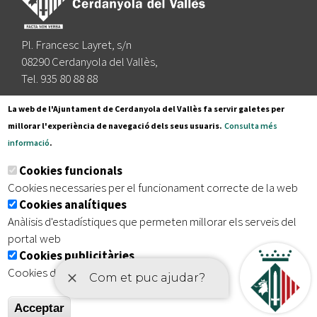
Pl. Francesc Layret, s/n
08290 Cerdanyola del Vallès,
Tel. 935 80 88 88
Segueix-nos a:
La web de l'Ajuntament de Cerdanyola del Vallès fa servir galetes per
millorar l'experiència de navegació dels seus usuaris.
Consulta més
informació
.
Subscriu-te al nostre butlletí
Cookies funcionals
Cookies necessaries per el funcionament correcte de la web
Cookies analítiques
|
|
|
Inici
Avís legal
Protecció de dades
Mapa del lloc
Anàlisis d'estadístiques que permeten millorar els serveis del
|
Accessibilitat
portal web
Cookies publicitàries
Cookies de tercers amb finalitat publicitària
Acceptar