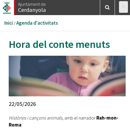
Vés
Ajuntament de
Cerdanyola
al
contingut
Esteu
Inici
/
Agenda d'activitats
aquí
Hora del conte menuts
22/05/2026
Històries i cançons animals,
amb el narrador
Rah-mon-
Roma