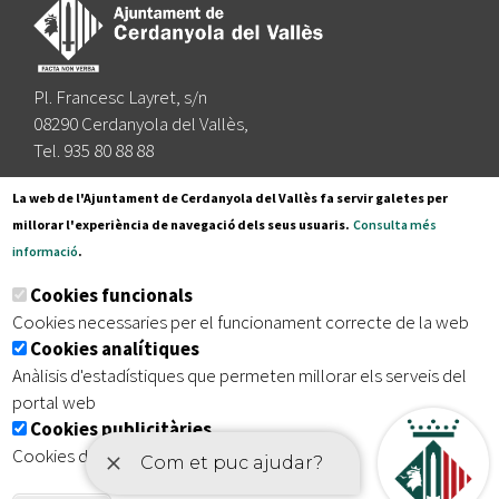
Pl. Francesc Layret, s/n
08290 Cerdanyola del Vallès,
Tel. 935 80 88 88
Segueix-nos a:
La web de l'Ajuntament de Cerdanyola del Vallès fa servir galetes per
millorar l'experiència de navegació dels seus usuaris.
Consulta més
informació
.
Subscriu-te al nostre butlletí
Cookies funcionals
Cookies necessaries per el funcionament correcte de la web
Cookies analítiques
|
|
|
Inici
Avís legal
Protecció de dades
Mapa del lloc
Anàlisis d'estadístiques que permeten millorar els serveis del
|
Accessibilitat
portal web
Cookies publicitàries
Cookies de tercers amb finalitat publicitària