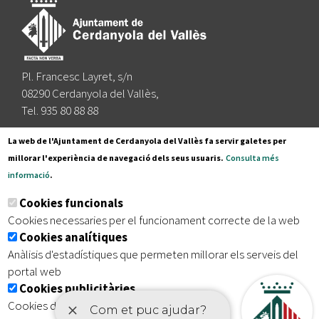
Pl. Francesc Layret, s/n
08290 Cerdanyola del Vallès,
Tel. 935 80 88 88
Segueix-nos a:
La web de l'Ajuntament de Cerdanyola del Vallès fa servir galetes per
millorar l'experiència de navegació dels seus usuaris.
Consulta més
informació
.
Subscriu-te al nostre butlletí
Cookies funcionals
Cookies necessaries per el funcionament correcte de la web
Cookies analítiques
|
|
|
Inici
Avís legal
Protecció de dades
Mapa del lloc
Anàlisis d'estadístiques que permeten millorar els serveis del
|
Accessibilitat
portal web
Cookies publicitàries
Cookies de tercers amb finalitat publicitària