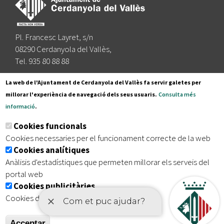
Pl. Francesc Layret, s/n
08290 Cerdanyola del Vallès,
Tel. 935 80 88 88
Segueix-nos a:
La web de l'Ajuntament de Cerdanyola del Vallès fa servir galetes per
millorar l'experiència de navegació dels seus usuaris.
Consulta més
informació
.
Subscriu-te al nostre butlletí
Cookies funcionals
Cookies necessaries per el funcionament correcte de la web
Cookies analítiques
|
|
|
Inici
Avís legal
Protecció de dades
Mapa del lloc
Anàlisis d'estadístiques que permeten millorar els serveis del
|
Accessibilitat
portal web
Cookies publicitàries
Cookies de tercers amb finalitat publicitària
Acceptar