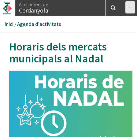
Vés
Ajuntament de
Cerdanyola
al
contingut
Esteu
Inici
/
Agenda d'activitats
aquí
Horaris dels mercats
municipals al Nadal