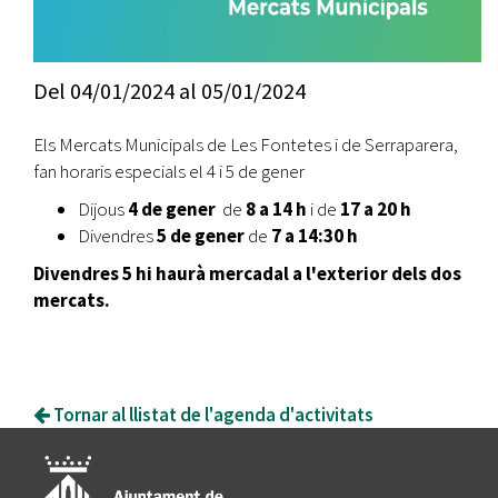
Del
04/01/2024
al
05/01/2024
Els Mercats Municipals de Les Fontetes i de Serraparera,
fan horaris especials el 4 i 5 de gener
Dijous
4 de gener
de
8 a 14 h
i de
17 a 20 h
Divendres
5 de gener
de
7 a 14:30 h
Divendres 5 hi haurà mercadal a l'exterior dels dos
mercats.
Tornar al llistat de l'agenda d'activitats