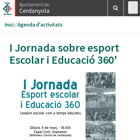
Vés
Ajuntament de
Cerdanyola
al
contingut
Esteu
Inici
/
Agenda d'activitats
aquí
I Jornada sobre esport
Escolar i Educació 360'