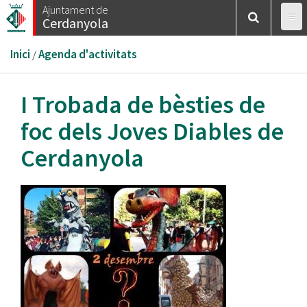
Vés
Ajuntament de
Cerdanyola
al
contingut
Esteu
Inici
/
Agenda d'activitats
aquí
I Trobada de bèsties de
foc dels Joves Diables de
Cerdanyola