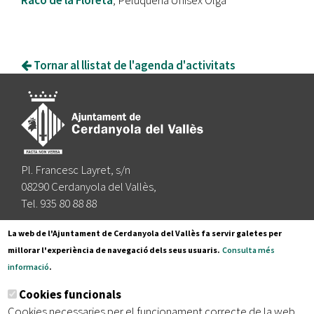
Racó de la Floreta
, Peluqueria Unisex Olga
Tornar al llistat de l'agenda d'activitats
Pl. Francesc Layret, s/n
08290 Cerdanyola del Vallès,
Tel. 935 80 88 88
Segueix-nos a:
La web de l'Ajuntament de Cerdanyola del Vallès fa servir galetes per
millorar l'experiència de navegació dels seus usuaris.
Consulta més
informació
.
Subscriu-te al nostre butlletí
Cookies funcionals
Cookies necessaries per el funcionament correcte de la web