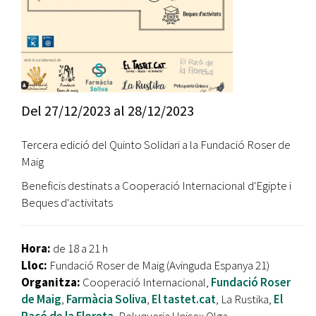
Del
27/12/2023
al
28/12/2023
Tercera edició del Quinto Solidari a la Fundació Roser de
Maig
Beneficis destinats a Cooperació Internacional d'Egipte i
Beques d'activitats
Hora:
de 18 a 21 h
Lloc:
Fundació Roser de Maig (Avinguda Espanya 21)
Organitza:
Cooperació Internacional,
Fundació Roser
de Maig
,
Farmàcia Soliva
,
El tastet.cat
, La Rustika,
El