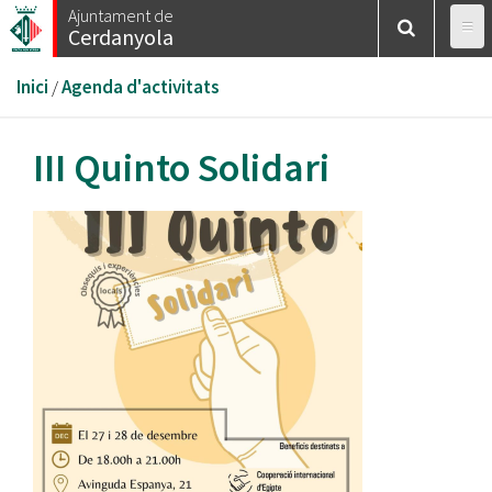
Vés
Ajuntament de
Cerdanyola
al
contingut
Esteu
Inici
/
Agenda d'activitats
aquí
III Quinto Solidari