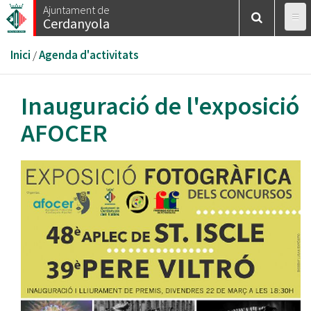
Vés
Ajuntament de
Cerdanyola
al
contingut
Esteu
Inici
/
Agenda d'activitats
aquí
Inauguració de l'exposició
AFOCER