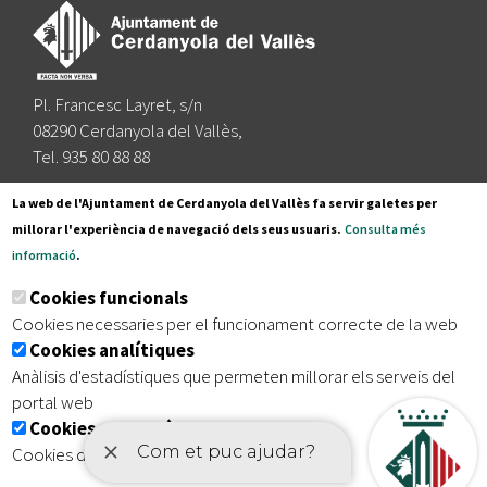
Pl. Francesc Layret, s/n
08290 Cerdanyola del Vallès,
Tel. 935 80 88 88
Segueix-nos a:
La web de l'Ajuntament de Cerdanyola del Vallès fa servir galetes per
millorar l'experiència de navegació dels seus usuaris.
Consulta més
informació
.
Subscriu-te al nostre butlletí
Cookies funcionals
Cookies necessaries per el funcionament correcte de la web
Cookies analítiques
|
|
|
Inici
Avís legal
Protecció de dades
Mapa del lloc
Anàlisis d'estadístiques que permeten millorar els serveis del
|
Accessibilitat
portal web
Cookies publicitàries
Cookies de tercers amb finalitat publicitària