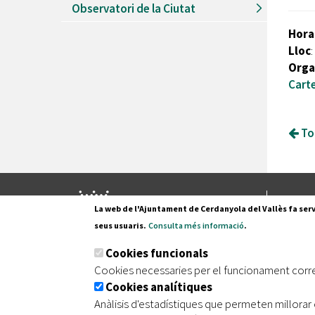
Observatori de la Ciutat
Hora
Lloc
:
Orga
Carte
Tor
Pl. Fran
La web de l'Ajuntament de Cerdanyola del Vallès fa serv
08290 C
seus usuaris.
Consulta més informació
.
Tel. 935
Cookies funcionals
Cookies necessaries per el funcionament corr
Cookies analítiques
|
|
|
Inici
Avís legal
Protecció de dades
Mapa de
Anàlisis d'estadístiques que permeten millorar 