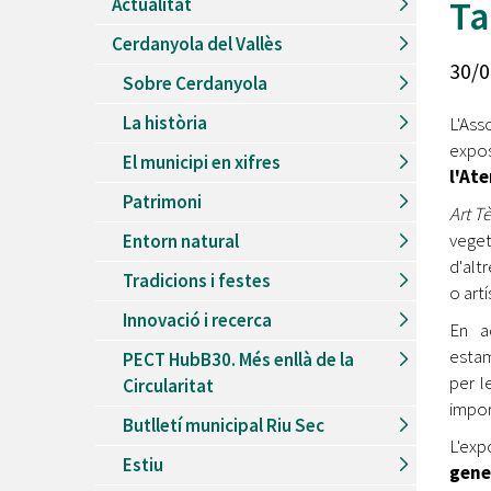
Ta
Actualitat
Recursos Humans
Cerdanyola del Vallès
Del
26/06/2026
al
30/08/2026
30/0
Patis oberts temporada d'estiu
Sobre Cerdanyola
Del
13/06/2026
al
08/09/2026
La història
L'Ass
Piscines d'estiu a Cerdanyola
expo
El municipi en xifres
Del
01/06/2026
al
30/09/2026
l'At
Refugis climàtics a Cerdanyola
Patrimoni
Art Tè
Del
22/05/2026
al
06/09/2026
veget
Entorn natural
Jocs d'aigua del Parc Cordelles
d'alt
Tradicions i festes
Del
01/07/2024
al
31/08/2026
o artí
Decorem! Conte 'La truita de nabius'
Innovació i recerca
En aq
estam
PECT HubB30. Més enllà de la
per l
Circularitat
impor
Butlletí municipal Riu Sec
L'exp
Estiu
gener