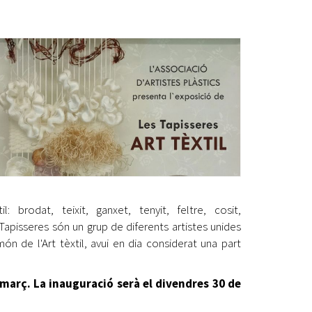
Ètica i Integritat
Entitats
Retiment de Comptes
Equipaments
Accés a Informació Pública
Mercats Municipals
Dades Obertes
Webs Municipals
Catàleg de Serveis i Tràmits
 brodat, teixit, ganxet, tenyit, feltre, cosit,
Tapisseres són un grup de diferents artistes unides
ón de l'Art tèxtil, avui en dia considerat una part
e març. La inauguració serà el divendres 30 de