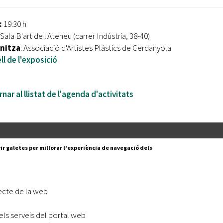
:
19:30 h
 Sala B'art de l'Ateneu (carrer Indústria, 38-40)
nitza
: Associació d'Artistes Plàstics de Cerdanyola
ll de l'exposició
nar al llistat de l'agenda d'activitats
Segueix-nos a:
cesc Layret, s/n
ir galetes per millorar l'experiència de navegació dels
erdanyola del Vallès,
 80 88 88
Subscriu-te al nostre butll
ecte de la web
|
l lloc
Accessibilitat
els serveis del portal web