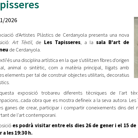
pisseres
Oberta la convocatòria d'Ajuts per a l'autoocupació
jove 2026
1/2026
Cerdanyola opta a més de 5 milions d'euros del Pla de
Barris per transformar les Fontetes, Quatre Cantons i
ociació d'Artistes Plàstics de Cerdanyola presenta una nova
l'entorn de l'avinguda Catalunya
sició:
Art Tèxtil
, de
Les Tapisseres
, a la
sala B'art de
eneu
de Cerdanyola.
El FIT presenta el cartell de la seva 16a edició i dona el
tret de sortida al festival
xtil
és una disciplina artística en la que s'utilitzen fibres d'origen
al, animal o sintètic, com a matèria principal, lligats amb
L’Ajuntament reparteix ulleres gratuïtes per veure
res elements per tal de construir objectes utilitaris, decoratius
l'eclipsi solar
stics.
uesta exposició trobareu diferents tècniques de l'art tèxtil:
pacions...cada obra que es mostra defineix a la seva autora. Les 
es ganes de crear, participar i compartir coneixements dins del m
tant de l'art contemporani.
osició
es podrà visitar entre els dies 26 de gener i el 15 d
 a les 19:30 h.