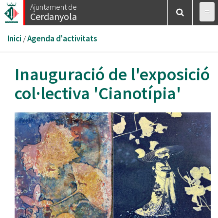
Vés
Ajuntament de
Cerdanyola
al
contingut
Esteu
Inici
/
Agenda d'activitats
aquí
Inauguració de l'exposició
col·lectiva 'Cianotípia'