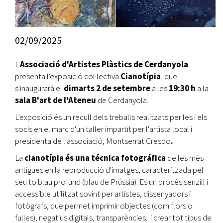
02/09/2025
L'
Associació d'Artistes Plàstics de Cerdanyola
presenta l'exposició col·lectiva
Cianotípia
, que
s'inaugurarà el
dimarts 2 de setembre
a les
19:30 h
a la
sala B'art de l'Ateneu
de Cerdanyola.
L'exposició és un recull dels treballs realitzats per les i els
socis en el marc d'un taller impartit per l'artista local i
presidenta de l'associació, Montserrat Crespo
.
La
cianotípia és una técnica fotográfica
de les més
antigues en la reproducció d'imatges, caracteritzada pel
seu to blau profund (blau de Prússia). Es un procés senzill i
accessible utilitzat sovint per artistes, dissenyadors i
fotògrafs, que permet imprimir objectes (com flors o
fulles), negatius digitals, transparències.. i crear tot tipus de