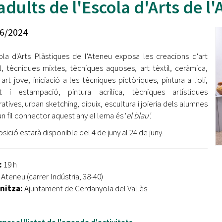
adults de l'Escola d'Arts de l
Oberta la convocatòria d'Ajuts per a l'autoocupació
jove 2026
6/2024
Cerdanyola opta a més de 5 milions d'euros del Pla de
Barris per transformar les Fontetes, Quatre Cantons i
ola d'Arts Plàstiques de l'Ateneu exposa les creacions d'art
l'entorn de l'avinguda Catalunya
al, tècniques mixtes, tècniques aquoses, art tèxtil, ceràmica,
 art jove, iniciació a les tècniques pictòriques, pintura a l'oli,
El FIT presenta el cartell de la seva 16a edició i dona el
tret de sortida al festival
t i estampació, pintura acrílica, tècniques artístiques
atives, urban sketching, dibuix, escultura i joieria dels alumnes
L’Ajuntament reparteix ulleres gratuïtes per veure
n fil connector aquest any el lema és '
el blau'.
l'eclipsi solar
sició estarà disponible del 4 de juny al 24 de juny.
:
19 h
Ateneu (carrer Indústria, 38-40)
nitza:
Ajuntament de Cerdanyola del Vallès