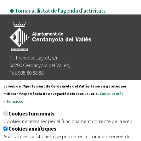
Tornar al llistat de l'agenda d'activitats
Pl. Francesc Layret, s/n
08290 Cerdanyola del Vallès,
Tel. 935 80 88 88
Segueix-nos a:
La web de l'Ajuntament de Cerdanyola del Vallès fa servir galetes per
millorar l'experiència de navegació dels seus usuaris.
Consulta més
informació
.
Subscriu-te al nostre butlletí
Cookies funcionals
Cookies necessaries per el funcionament correcte de la web
Cookies analítiques
|
|
|
Inici
Avís legal
Protecció de dades
Mapa del lloc
Anàlisis d'estadístiques que permeten millorar els serveis del
|
Accessibilitat