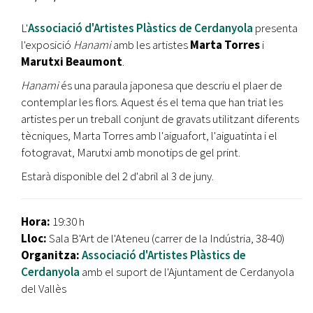
L'
Associació d'Artistes Plàstics de Cerdanyola
presenta
l'exposició
Hanami
amb les artistes
Marta Torres
i
Marutxi Beaumont
.
Hanami
és una paraula japonesa que descriu el plaer de
contemplar les flors. Aquest és el tema que han triat les
artistes per un treball conjunt de gravats utilitzant diferents
tècniques, Marta Torres amb l'aiguafort, l'aiguatinta i el
fotogravat, Marutxi amb monotips de gel print.
Estarà disponible del 2 d'abril al 3 de juny.
Hora:
19:30 h
Lloc:
Sala B'Art de l'Ateneu (carrer de la Indústria, 38-40)
Organitza:
Associació d'Artistes Plàstics de
Cerdanyola
amb el suport de l'Ajuntament de Cerdanyola
del Vallès