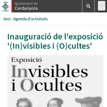
Vés
Ajuntament de
Cerdanyola
al
contingut
Esteu
Inici
/
Agenda d'activitats
aquí
Inauguració de l'exposició
'(In)visibles i (O)cultes'