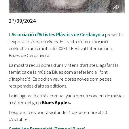
27/09/2024
L'
Associació d'Artistes Plàstics de Cerdanyola
presenta
l'exposició
Torna el Blues.
Es tracta d'una exposició
col·lectiva amb motiu del XXXIII Festival Internacional
Blues de Cerdanyola.
La mostra recull obres d'una vintena d'artistes, agafant la
temàtica de la música Blues com a referència i font
d'inspiració. Es podran veure obres noves com peces
recuperades d'altres edicions.
La inauguració anirà acompanyada per un concert de música
a càrrec del grup
Blues Apples.
L'exposició es podrà visitar del 4 de setembre al 20
d'octubre.
Cartell de l'exposició 'Torne el Blues'