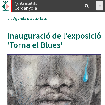
Vés
Ajuntament de
Cerdanyola
al
contingut
Esteu
Inici
/
Agenda d'activitats
aquí
Inauguració de l'exposició
'Torna el Blues'