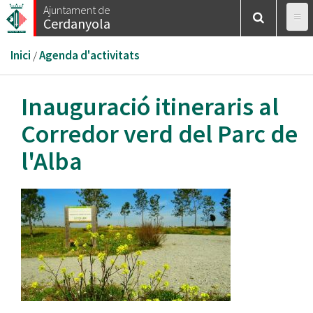
Vés
Ajuntament de
Cerdanyola
al
contingut
Esteu
Inici
/
Agenda d'activitats
aquí
Inauguració itineraris al
Corredor verd del Parc de
l'Alba