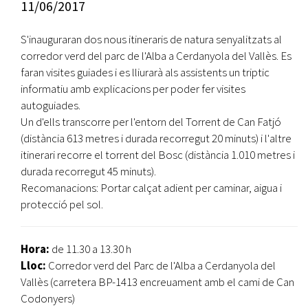
11/06/2017
S'inauguraran dos nous itineraris de natura senyalitzats al
corredor verd del parc de l'Alba a Cerdanyola del Vallès. Es
faran visites guiades i es lliurarà als assistents un triptic
informatiu amb explicacions per poder fer visites
autoguiades.
Un d'ells transcorre per l'entorn del Torrent de Can Fatjó
(distància 613 metres i durada recorregut 20 minuts) i l'altre
itinerari recorre el torrent del Bosc (distància 1.010 metres i
durada recorregut 45 minuts).
Recomanacions: Portar calçat adient per caminar, aigua i
protecció pel sol.
Hora:
de 11.30 a 13.30 h
Lloc:
Corredor verd del Parc de l'Alba a Cerdanyola del
Vallès (carretera BP-1413 encreuament amb el cami de Can
Codonyers)