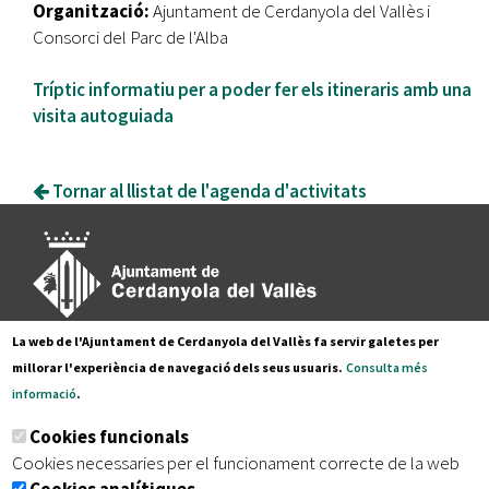
Organització:
Ajuntament de Cerdanyola del Vallès i
Consorci del Parc de l'Alba
Tríptic informatiu per a poder fer els itineraris amb una
visita autoguiada
Tornar al llistat de l'agenda d'activitats
La web de l'Ajuntament de Cerdanyola del Vallès fa servir galetes per
Pl. Francesc Layret, s/n
millorar l'experiència de navegació dels seus usuaris.
Consulta més
08290 Cerdanyola del Vallès,
informació
.
Tel. 935 80 88 88
Cookies funcionals
Segueix-nos a:
Cookies necessaries per el funcionament correcte de la web