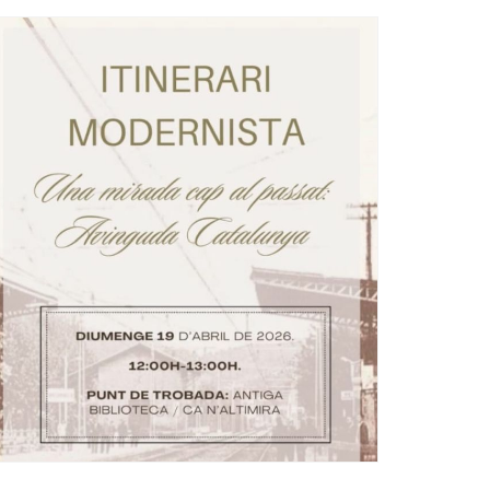
Ètica i Integritat
Entitats
Retiment de Comptes
Equipaments
Accés a Informació Pública
Mercats Municipals
Dades Obertes
Webs Municipals
Catàleg de Serveis i Tràmits