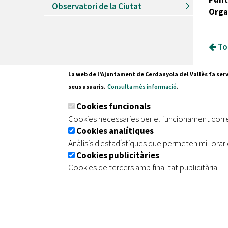
Observatori de la Ciutat
Orga
Tor
La web de l'Ajuntament de Cerdanyola del Vallès fa serv
seus usuaris.
Consulta més informació
.
Pl. Fran
Cookies funcionals
08290 C
Cookies necessaries per el funcionament corr
Tel. 935
Cookies analítiques
Anàlisis d'estadístiques que permeten millorar 
Cookies publicitàries
|
|
|
Inici
Avís legal
Protecció de dades
Mapa de
Cookies de tercers amb finalitat publicitària