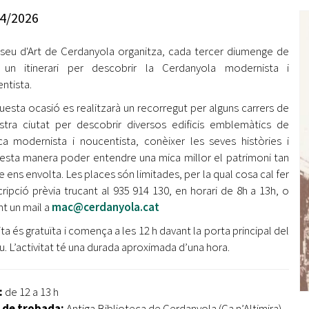
Oberta la convocatòria d'Ajuts per a l'autoocupació
4/2026
jove 2026
seu d'Art de Cerdanyola organitza, cada tercer diumenge de
Cerdanyola opta a més de 5 milions d'euros del Pla de
Barris per transformar les Fontetes, Quatre Cantons i
 un itinerari per descobrir la Cerdanyola modernista i
l'entorn de l'avinguda Catalunya
ntista.
uesta ocasió es realitzarà un recorregut per alguns carrers de
El FIT presenta el cartell de la seva 16a edició i dona el
stra ciutat per descobrir diversos edificis emblemàtics de
tret de sortida al festival
ca modernista i noucentista, conèixer les seves històries i
L’Ajuntament reparteix ulleres gratuïtes per veure
esta manera poder entendre una mica millor el patrimoni tan
l'eclipsi solar
ue ens envolta. Les places són limitades, per la qual cosa cal fer
scripció prèvia trucant al 935 914 130, en horari de 8h a 13h, o
nt un mail a
mac@cerdanyola.cat
ita és gratuïta i comença a les 12 h davant la porta principal del
. L’activitat té una durada aproximada d’una hora.
:
de 12 a 13 h
 de trobada:
Antiga Biblioteca de Cerdanyola (Ca n’Altimira)