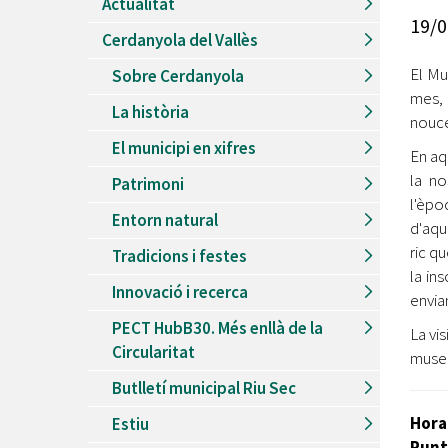
Actualitat
Recursos Humans
19/0
Cerdanyola del Vallès
Del
26/06/2026
al
30/08/2026
Patis oberts temporada d'estiu
El Mu
Sobre Cerdanyola
mes,
Del
13/06/2026
al
08/09/2026
La història
Piscines d'estiu a Cerdanyola
nouce
El municipi en xifres
Del
01/06/2026
al
30/09/2026
En aq
Refugis climàtics a Cerdanyola
la no
Patrimoni
l'èpo
Del
22/05/2026
al
06/09/2026
Entorn natural
Jocs d'aigua del Parc Cordelles
d'aqu
ric q
Tradicions i festes
Del
01/07/2024
al
31/08/2026
la in
Decorem! Conte 'La truita de nabius'
Innovació i recerca
envia
PECT HubB30. Més enllà de la
La vis
Circularitat
museu
Butlletí municipal Riu Sec
Hora
Estiu
Punt