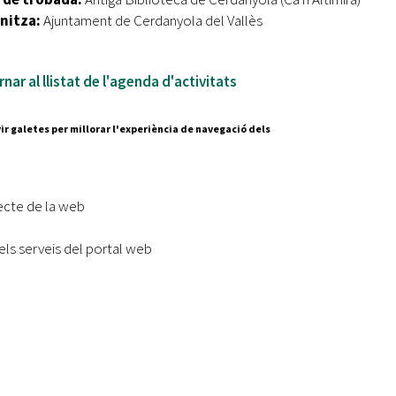
nitza:
Ajuntament de Cerdanyola del Vallès
nar al llistat de l'agenda d'activitats
ir galetes per millorar l'experiència de navegació dels
Segueix-nos a:
cesc Layret, s/n
erdanyola del Vallès,
ecte de la web
 80 88 88
els serveis del portal web
Subscriu-te al nostre butll
|
l lloc
Accessibilitat