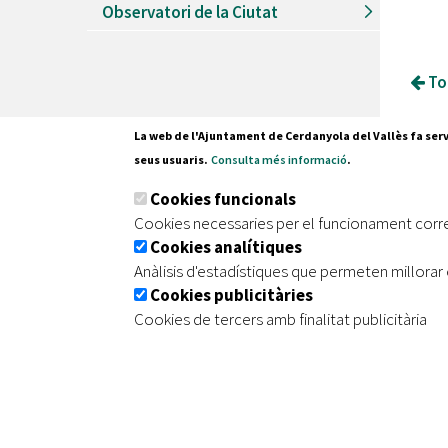
Observatori de la Ciutat
Tor
La web de l'Ajuntament de Cerdanyola del Vallès fa serv
seus usuaris.
Consulta més informació
.
Pl. Fran
Cookies funcionals
08290 C
Cookies necessaries per el funcionament corr
Tel. 935
Cookies analítiques
Anàlisis d'estadístiques que permeten millorar 
Cookies publicitàries
|
|
|
Inici
Avís legal
Protecció de dades
Mapa de
Cookies de tercers amb finalitat publicitària