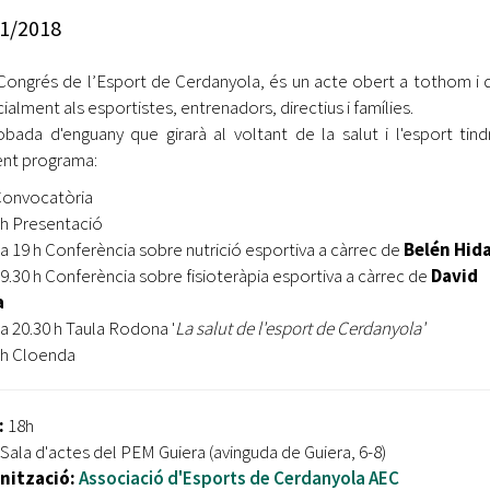
Oberta la convocatòria d'Ajuts per a l'autoocupació
1/2018
jove 2026
 Congrés de l’Esport de Cerdanyola, és un acte obert a tothom i di
Cerdanyola opta a més de 5 milions d'euros del Pla de
Barris per transformar les Fontetes, Quatre Cantons i
ialment als esportistes, entrenadors, directius i famílies.
l'entorn de l'avinguda Catalunya
obada d'enguany que girarà al voltant de la salut i l'esport tind
nt programa:
El FIT presenta el cartell de la seva 16a edició i dona el
Convocatòria
tret de sortida al festival
 h Presentació
L’Ajuntament reparteix ulleres gratuïtes per veure
 a 19 h Conferència sobre nutrició esportiva a càrrec de
Belén Hid
l'eclipsi solar
19.30 h Conferència sobre fisioteràpia esportiva a càrrec de
David
a
 a 20.30 h Taula Rodona '
La salut de l'esport de Cerdanyola'
 h Cloenda
:
18h
: Sala d'actes del PEM Guiera (avinguda de Guiera, 6-8)
nització:
Associació d'Esports de Cerdanyola AEC