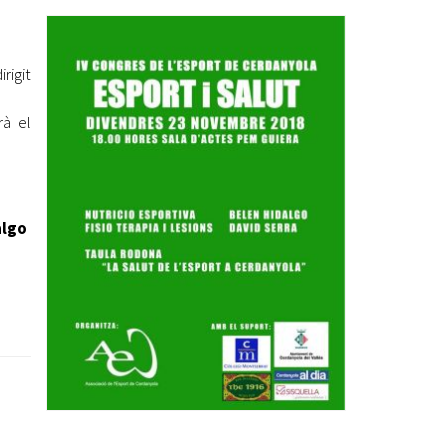
Ètica i Integritat
Entitats
rigit
Retiment de Comptes
Equipaments
rà el
Accés a Informació Pública
Mercats Municipals
Dades Obertes
algo
Webs Municipals
Catàleg de Serveis i Tràmits