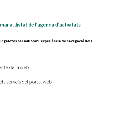
nar al llistat de l'agenda d'activitats
ir galetes per millorar l'experiència de navegació dels
Segueix-nos a:
cesc Layret, s/n
erdanyola del Vallès,
ecte de la web
 80 88 88
els serveis del portal web
Subscriu-te al nostre butll
|
l lloc
Accessibilitat