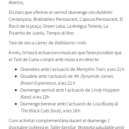
Abetos,
Els bars que oferiran el vermut diumenge són Autèntic
Cerdanyola, Blablableo Restaurant, Capicua Restaurant, El
Racó de la plaça, Green Leka, La Antigua Tetería, La
Pizarrita de Juanlu, Tempo di Vino
Tast de vins a càrrec de
Balblavins i més
A més, hi haurà actuacions musicals que faran possible que
el Tast de Cuina compti amb música en directe:
Divendres amb l'actuació de
Memphis Train
, a les 21 h
Dissabte amb l'actuació de
Mr. Dynamite James
Brown Experience
, a les 21 h
Diumenge vermut amb l'actuació de
Lindy Hoppers
Band,
a les 12h
Diumenge berenar amb l'actuació de
Lisa Bluesy &
The Black Cats Souls,
a les 18 h
Com activitat complementària durant el diumenge 1
d'octubre s'oferirà el
Taller familiar 'Brotxeta saludable amb