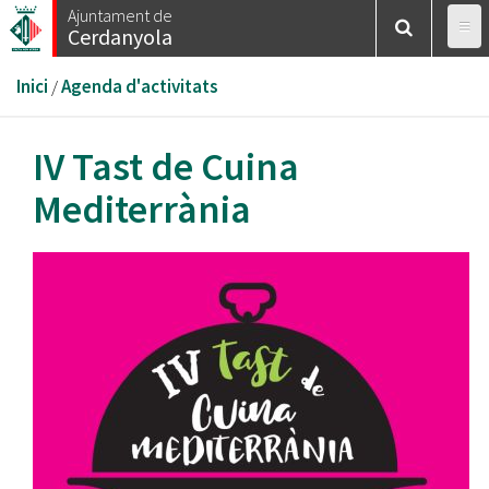
Vés
Ajuntament de
Cerdanyola
al
contingut
Esteu
Inici
/
Agenda d'activitats
aquí
IV Tast de Cuina
Mediterrània