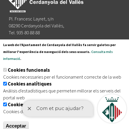
Pl. Francesc Layret, s/n
08290 Cerdanyola del Vallès,
Tel. 935 80 88 88
Segueix-nos a:
La web de l'Ajuntament de Cerdanyola del Vallès fa servir galetes per
millorar l'experiència de navegació dels seus usuaris.
Consulta més
informació
.
Subscriu-te al nostre butlletí
Cookies funcionals
Cookies necessaries per el funcionament correcte de la web
Cookies analítiques
|
|
|
Inici
Avís legal
Protecció de dades
Mapa del lloc
Anàlisis d'estadístiques que permeten millorar els serveis del
|
Accessibilitat
portal web
Cookies publicitàries
Cookies de tercers amb finalitat publicitària
Acceptar