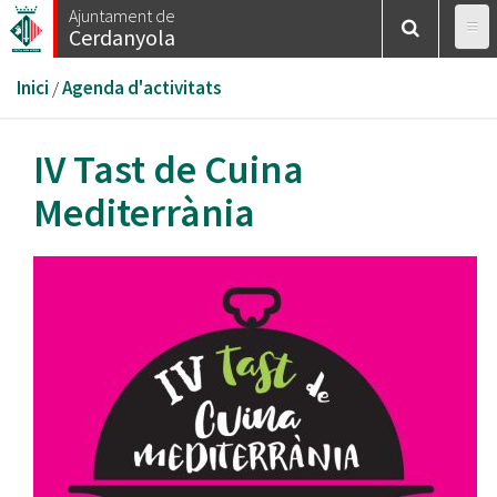
Vés
Ajuntament de
Cerdanyola
al
contingut
Esteu
Inici
/
Agenda d'activitats
aquí
IV Tast de Cuina
Mediterrània