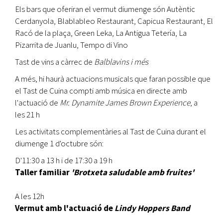
Els bars que oferiran el vermut diumenge són Autèntic
Cerdanyola, Blablableo Restaurant, Capicua Restaurant, El
Racó de la plaça, Green Leka, La Antigua Tetería, La
Pizarrita de Juanlu, Tempo di Vino
Tast de vins a càrrec de
Balblavins i més
A més, hi haurà actuacions musicals que faran possible que
el Tast de Cuina compti amb música en directe amb
l'actuació de
Mr. Dynamite James Brown Experience
, a
les 21 h
Les activitats complementàries al Tast de Cuina durant el
diumenge 1 d'octubre són:
D'11:30 a 13 h i de 17:30 a 19 h
Taller familiar
'Brotxeta saludable amb fruites'
A les 12h
Vermut amb l'actuació de
Lindy Hoppers Band