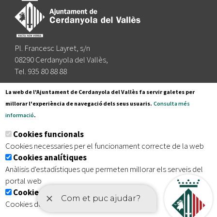
Pl. Francesc Layret, s/n
08290 Cerdanyola del Vallès,
Tel. 935 80 88 88
Segueix-nos a:
La web de l'Ajuntament de Cerdanyola del Vallès fa servir galetes per
millorar l'experiència de navegació dels seus usuaris.
Consulta més
informació
.
Subscriu-te al nostre butlletí
Cookies funcionals
Cookies necessaries per el funcionament correcte de la web
Cookies analítiques
|
|
|
Inici
Avís legal
Protecció de dades
Mapa del lloc
Anàlisis d'estadístiques que permeten millorar els serveis del
|
Accessibilitat
portal web
Cookies publicitàries
Cookies de tercers amb finalitat publicitària