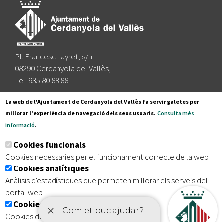
Pl. Francesc Layret, s/n
08290 Cerdanyola del Vallès,
Tel. 935 80 88 88
Segueix-nos a:
La web de l'Ajuntament de Cerdanyola del Vallès fa servir galetes per
millorar l'experiència de navegació dels seus usuaris.
Consulta més
informació
.
Subscriu-te al nostre butlletí
Cookies funcionals
Cookies necessaries per el funcionament correcte de la web
Cookies analítiques
|
|
|
Inici
Avís legal
Protecció de dades
Mapa del lloc
Anàlisis d'estadístiques que permeten millorar els serveis del
|
Accessibilitat
portal web
Cookies publicitàries
Cookies de tercers amb finalitat publicitària