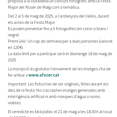
proposa a la ciutadania un concurs fotogràfic amb la Festa
Major del Roser de Maig com a temàtica.
Del 2 al 5 de maig de 2025, a Cerdanyola del Vallès, durant
els actes de la Festa Major
Es poden presentar fins a 5 fotografies (en color o blanc i
negre)
Premi únic: Un cap de setmana per a dues persones (valorat
en 120 €)
La data límit per a participar serà el diumenge 18 de maig de
2025
La inscripció és gratuïta i l'enviament de les imatges s'ha de
fer arribar a
www.afocer.cat
Important: Les fotos han de ser originals, fetes durant els
dies de la festa. No s’accepten imatges generades amb
intel·ligència artificial ni amb marques d’aigua o noms
visibles.
El veredicte es farà públic el 21 de maig a les 18.30 h al local