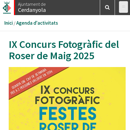
Vés
Ajuntament de
Cerdanyola
al
contingut
Esteu
Inici
/
Agenda d'activitats
aquí
IX Concurs Fotogràfic del
Roser de Maig 2025