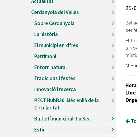
Actualitat
Recursos Humans
25/0
Cerdanyola del Vallès
Del
26/06/2026
al
30/08/2026
Patis oberts temporada d'estiu
Balla
Sobre Cerdanyola
per f
Del
13/06/2026
al
08/09/2026
La història
Piscines d'estiu a Cerdanyola
El Li
El municipi en xifres
Del
01/06/2026
al
30/09/2026
a Nov
Refugis climàtics a Cerdanyola
múlti
Patrimoni
Del
22/05/2026
al
06/09/2026
Més i
Entorn natural
Jocs d'aigua del Parc Cordelles
Tradicions i festes
Del
01/07/2024
al
31/08/2026
Hora
Decorem! Conte 'La truita de nabius'
Innovació i recerca
Lloc:
Orga
PECT HubB30. Més enllà de la
Circularitat
Butlletí municipal Riu Sec
Tor
Estiu