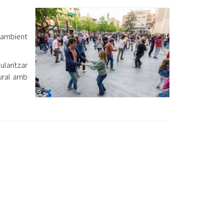
Ètica i Integritat
Entitats
r ambient
Retiment de Comptes
Equipaments
ularitzar
Accés a Informació Pública
tural amb
Mercats Municipals
Dades Obertes
Webs Municipals
Catàleg de Serveis i Tràmits