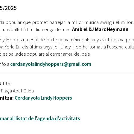
Oberta la convocatòria d'Ajuts per a l'autoocupació
5/2025
jove 2026
da popular que promet barrejar la millor música swing i el millo
Cerdanyola opta a més de 5 milions d'euros del Pla de
Barris per transformar les Fontetes, Quatre Cantons i
er uns balls l'últim diumenge de mes.
Amb el DJ Marc Heymann
l'entorn de l'avinguda Catalunya
ndy Hop és un estil de ball que va néixer als anys vint i es va pop
a York. En els últims anys, el Lindy Hop ha tornat a l'escena cul
El FIT presenta el cartell de la seva 16a edició i dona el
ples ballades populars al carrer arreu del país.
tret de sortida al festival
nfo a
cerdanyolalindyhoppers@gmail.com
L’Ajuntament reparteix ulleres gratuïtes per veure
l'eclipsi solar
:
19 h
Plaça Abat Oliba
nitza:
Cerdanyola Lindy Hoppers
nar al llistat de l'agenda d'activitats