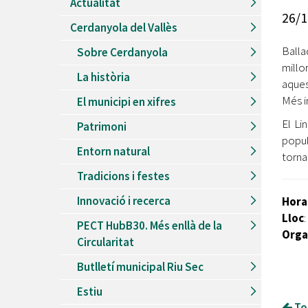
Actualitat
Recursos Humans
26/1
Cerdanyola del Vallès
Del
26/06/2026
al
30/08/2026
Patis oberts temporada d'estiu
Balla
Sobre Cerdanyola
millo
Del
13/06/2026
al
08/09/2026
La història
Piscines d'estiu a Cerdanyola
aques
Més i
El municipi en xifres
Del
01/06/2026
al
30/09/2026
Refugis climàtics a Cerdanyola
El Li
Patrimoni
popul
Del
22/05/2026
al
06/09/2026
Entorn natural
Jocs d'aigua del Parc Cordelles
torna
Tradicions i festes
Del
01/07/2024
al
31/08/2026
Decorem! Conte 'La truita de nabius'
Innovació i recerca
Hora
Lloc
:
PECT HubB30. Més enllà de la
Orga
Circularitat
Butlletí municipal Riu Sec
Estiu
Tor