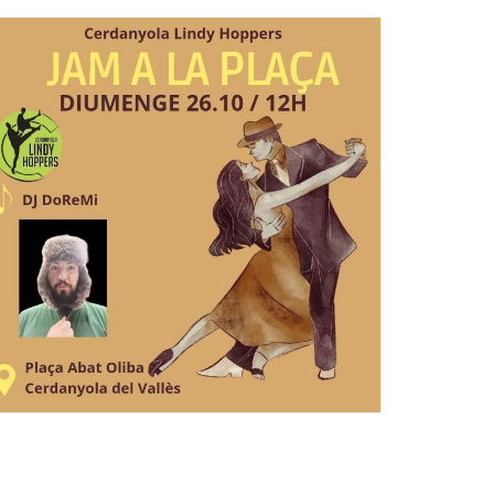
Ètica i Integritat
Entitats
Retiment de Comptes
Equipaments
Accés a Informació Pública
Mercats Municipals
Dades Obertes
Webs Municipals
Catàleg de Serveis i Tràmits