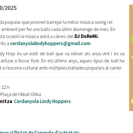
Oberta la convocatòria d'Ajuts per a l'autoocupació
0/2025
jove 2026
da popular que promet barrejar la millor música swing i el
Cerdanyola opta a més de 5 milions d'euros del Pla de
Barris per transformar les Fontetes, Quatre Cantons i
r ambient per fer uns balls cada últim diumenge de mes. En
l'entorn de l'avinguda Catalunya
ta ocasió la música anirà a càrrec del
DJ DoReMi.
nfo a
cerdanyolalindyhoppers@gmail.com
El FIT presenta el cartell de la seva 16a edició i dona el
ndy Hop és un estil de ball que va néixer als anys vint i es va
tret de sortida al festival
aritzar a Nova York. En els últims anys, aques tipus de ball ha
L’Ajuntament reparteix ulleres gratuïtes per veure
t a l'escena cultural amb múltiples ballades populars al carrer.
l'eclipsi solar
: 12 h
 Plaça de l'Abat Oliba
nitza
:
Cerdanyola Lindy Hoppers
nar al llistat de l'agenda d'activitats