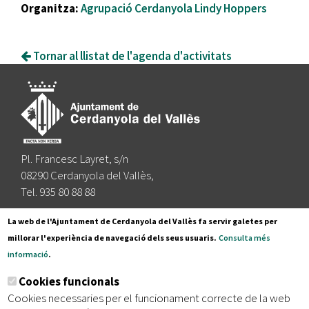
Organitza:
Agrupació Cerdanyola Lindy Hoppers
Tornar al llistat de l'agenda d'activitats
Pl. Francesc Layret, s/n
08290 Cerdanyola del Vallès,
Tel. 935 80 88 88
Segueix-nos a:
La web de l'Ajuntament de Cerdanyola del Vallès fa servir galetes per
millorar l'experiència de navegació dels seus usuaris.
Consulta més
informació
.
Subscriu-te al nostre butlletí
Cookies funcionals
Cookies necessaries per el funcionament correcte de la web