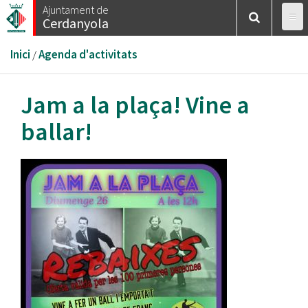
Vés
Ajuntament de
Cerdanyola
al
contingut
Esteu
Inici
/
Agenda d'activitats
aquí
Jam a la plaça! Vine a
ballar!