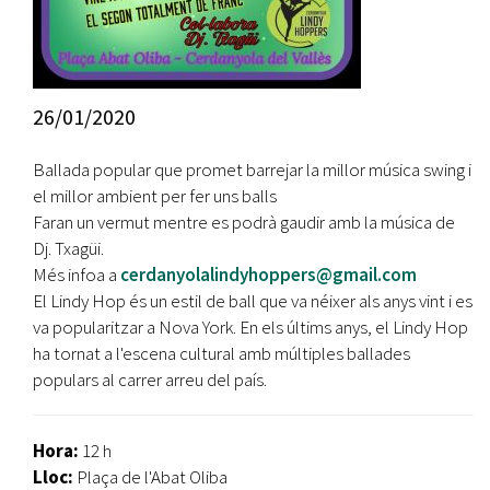
26/01/2020
Ballada popular que promet barrejar la millor música swing i
el millor ambient per fer uns balls
Faran un vermut mentre es podrà gaudir amb la música de
Dj. Txagüi.
Més infoa a
cerdanyolalindyhoppers@gmail.com
El Lindy Hop és un estil de ball que va néixer als anys vint i es
va popularitzar a Nova York. En els últims anys, el Lindy Hop
ha tornat a l'escena cultural amb múltiples ballades
populars al carrer arreu del país.
Hora:
12 h
Lloc:
Plaça de l'Abat Oliba