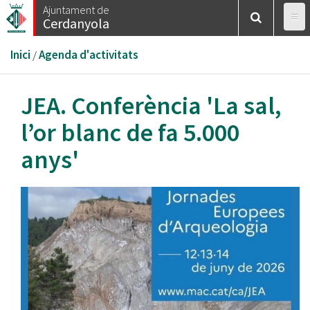
Vés
Ajuntament de
Cerdanyola
al
contingut
Esteu
Inici
/
Agenda d'activitats
aquí
JEA. Conferència 'La sal,
l’or blanc de fa 5.000
anys'