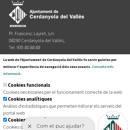
Pl. Francesc Layret, s/n
08290 Cerdanyola del Vallès,
Tel. 935 80 88 88
Segueix-nos a:
La web de l'Ajuntament de Cerdanyola del Vallès fa servir galetes per
millorar l'experiència de navegació dels seus usuaris.
Consulta més
informació
.
Subscriu-te al nostre butlletí
Cookies funcionals
Cookies necessaries per el funcionament correcte de la web
Cookies analítiques
|
|
|
Inici
Avís legal
Protecció de dades
Mapa del lloc
Anàlisis d'estadístiques que permeten millorar els serveis del
|
Accessibilitat
portal web
Cookies publicitàries
Cookies de tercers amb finalitat publicitària