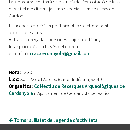
La xerrada se centrarà en els inicis de l’explotació de la sal
durant el neolític mitjà, amb especial atenció al cas de
Cardona.
En acabar, s’oferirà un petit piscolabis elaborat amb
productes salats.
Activitat adreçada a persones majors de 14 anys
Inscripció prèvia a través del correu
electrònic
crac.cerdanyola@gmail.com
.
Hora:
18:30 h
Lloc:
Sala 22 de l'Ateneu (carrer Indústria, 38-40)
Organitza:
Col·lectiu de Recerques Arqueològiques de
Cerdanyola
i l'Ajuntament de Cerdanyola del Vallès
Tornar al llistat de l'agenda d'activitats