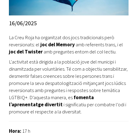
16/06/2025
La Creu Roja ha organitzat dos jocs tradicionals però
reversionats: el
joc del Memory
amb referents trans, i el
joc del Twister
amb preguntes entorn del col·lectiu.
L'activitat està dirigida a la població jove del municipi i
dinamitzada per voluntàries. Té com a objectiu sensibilitzar,
desmentir falses creences sobre les persones trans i
promoure la seva despatologització mitjançant jocs lúdics
reversionats amb preguntes i respostes sobre temàtica
LGTBIQ+. D’aquesta manera, es
fomenta
l’aprenentatge divertit
i significatiu per combatre l’odi i
promoure el respecte a la diversitat.
Hora:
17 h