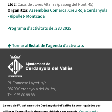
Lloc:
Casal de Joves Altimira (passeig del Pont, 45)
Organitza:
Assemblea Comarcal Creu Roja Cerdanyola
- Ripollet- Montcada
Programa d'activitats del 28J 2025
Tornar al llistat de l'agenda d'activitats
Pl. Francesc Layret, s/n
08290 Cerdanyola del Vallès,
Tel. 935 80 88 88
Segueix-nos a:
La web de l'Ajuntament de Cerdanyola del Vallès fa servir galetes per
millorar l'experiència de navegació dels seus usuaris.
Consulta més