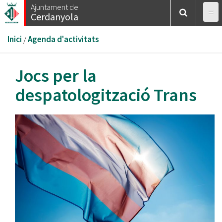
Vés
Ajuntament de
Cerdanyola
al
contingut
Esteu
Inici
/
Agenda d'activitats
aquí
Jocs per la
despatologització Trans