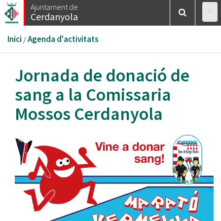
Vés
Ajuntament de
Cerdanyola
al
contingut
Esteu
Inici
/
Agenda d'activitats
aquí
Jornada de donació de
sang a la Comissaria
Mossos Cerdanyola