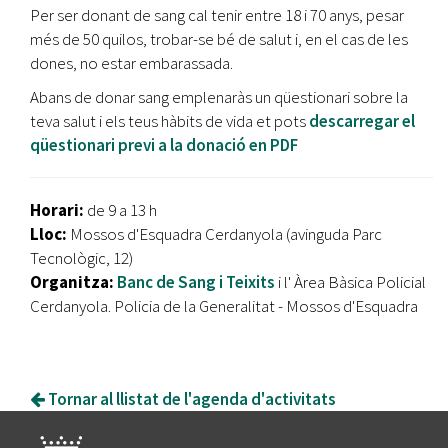
Per ser donant de sang cal tenir entre 18 i 70 anys, pesar
més de 50 quilos, trobar-se bé de salut i, en el cas de les
dones, no estar embarassada.
Abans de donar sang emplenaràs un qüestionari sobre la
teva salut i els teus hàbits de vida et pots
descarregar el
qüestionari previ a la donació en PDF
Horari:
de 9 a 13 h
Lloc:
Mossos d'Esquadra Cerdanyola (avinguda Parc
Tecnològic, 12)
Organitza:
Banc de Sang i Teixits
i l' Àrea Bàsica Policial
Cerdanyola. Policia de la Generalitat - Mossos d'Esquadra
Tornar al llistat de l'agenda d'activitats