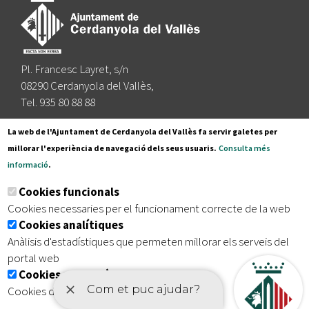
Pl. Francesc Layret, s/n
08290 Cerdanyola del Vallès,
Tel. 935 80 88 88
Segueix-nos a:
La web de l'Ajuntament de Cerdanyola del Vallès fa servir galetes per
millorar l'experiència de navegació dels seus usuaris.
Consulta més
informació
.
Subscriu-te al nostre butlletí
Cookies funcionals
Cookies necessaries per el funcionament correcte de la web
Cookies analítiques
|
|
|
Inici
Avís legal
Protecció de dades
Mapa del lloc
Anàlisis d'estadístiques que permeten millorar els serveis del
|
Accessibilitat
portal web
Cookies publicitàries
Cookies de tercers amb finalitat publicitària