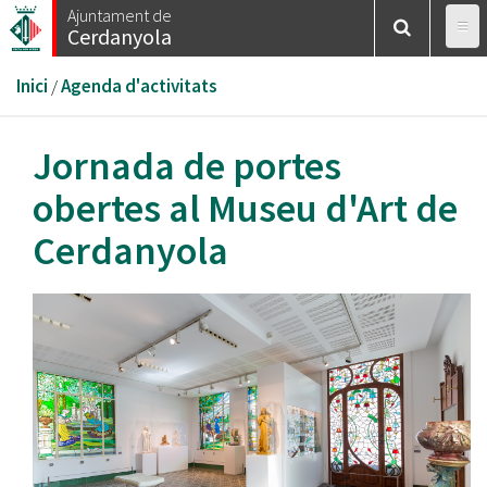
Vés
Ajuntament de
Cerdanyola
al
contingut
Esteu
Inici
/
Agenda d'activitats
aquí
Jornada de portes
obertes al Museu d'Art de
Cerdanyola