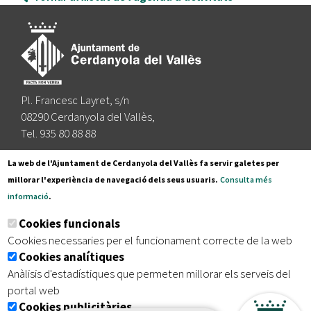
Pl. Francesc Layret, s/n
08290 Cerdanyola del Vallès,
Tel. 935 80 88 88
Segueix-nos a:
La web de l'Ajuntament de Cerdanyola del Vallès fa servir galetes per
millorar l'experiència de navegació dels seus usuaris.
Consulta més
informació
.
Subscriu-te al nostre butlletí
Cookies funcionals
Cookies necessaries per el funcionament correcte de la web
Cookies analítiques
|
|
|
Inici
Avís legal
Protecció de dades
Mapa del lloc
Anàlisis d'estadístiques que permeten millorar els serveis del
|
Accessibilitat
portal web
Cookies publicitàries