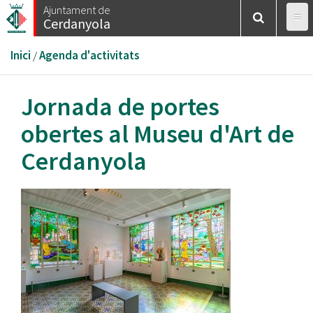
Vés
Ajuntament de
Cerdanyola
al
contingut
Esteu
Inici
/
Agenda d'activitats
aquí
Jornada de portes
obertes al Museu d'Art de
Cerdanyola