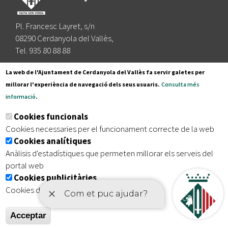
Pl. Francesc Layret, s/n
08290 Cerdanyola del Vallès,
Tel. 935 80 88 88
Segueix-nos a:
La web de l'Ajuntament de Cerdanyola del Vallès fa servir galetes per
millorar l'experiència de navegació dels seus usuaris.
Consulta més
informació
.
Subscriu-te al nostre butlletí
Cookies funcionals
Cookies necessaries per el funcionament correcte de la web
Cookies analítiques
|
|
|
Inici
Avís legal
Protecció de dades
Mapa del lloc
Anàlisis d'estadístiques que permeten millorar els serveis del
|
Accessibilitat
portal web
Cookies publicitàries
Cookies de tercers amb finalitat publicitària
Acceptar