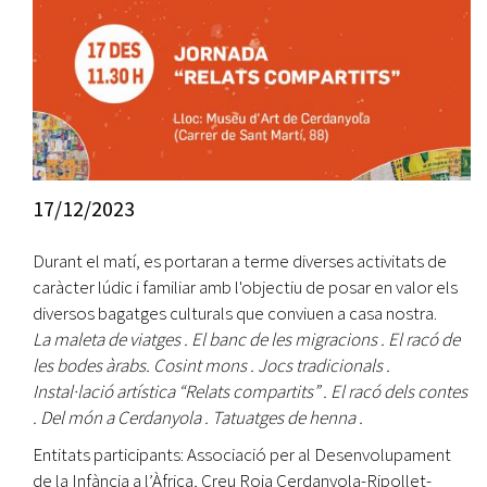
17/12/2023
Durant el matí, es portaran a terme diverses activitats de
caràcter lúdic i familiar amb l'objectiu de posar en valor els
diversos bagatges culturals que conviuen a casa nostra.
La maleta de viatges . El banc de les migracions . El racó de
les bodes àrabs. Cosint mons . Jocs tradicionals .
Instal·lació artística “Relats compartits” . El racó dels contes
. Del món a Cerdanyola . Tatuatges de henna .
Entitats participants: Associació per al Desenvolupament
de la Infància a l’Àfrica, Creu Roja Cerdanyola-Ripollet-