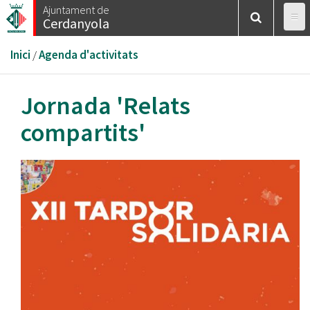
Vés
Ajuntament de
Cerdanyola
al
contingut
Esteu
Inici
/
Agenda d'activitats
aquí
Jornada 'Relats
compartits'