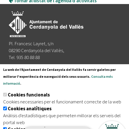
Tornar al llistat de l'agenda d'activitats
Pl. Francesc Layret, s/n
08290 Cerdanyola del Vallès,
Tel. 935 80 88 88
Segueix-nos a:
La web de l'Ajuntament de Cerdanyola del Vallès fa servir galetes per
millorar l'experiència de navegació dels seus usuaris.
Consulta més
informació
.
Subscriu-te al nostre butlletí
Cookies funcionals
Cookies necessaries per el funcionament correcte de la web
Cookies analítiques
|
|
|
Inici
Avís legal
Protecció de dades
Mapa del lloc
Anàlisis d'estadístiques que permeten millorar els serveis del
|
Accessibilitat
portal web