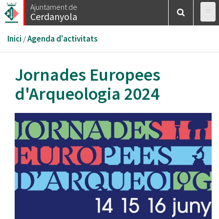
Vés
Ajuntament de
Cerdanyola
al
contingut
Esteu
Inici
/
Agenda d'activitats
aquí
Jornades Europees
d'Arqueologia 2024