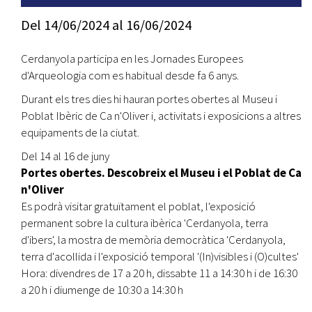
Del
14/06/2024
al
16/06/2024
Cerdanyola participa en les Jornades Europees
d'Arqueologia com es habitual desde fa 6 anys.
Durant els tres dies hi hauran portes obertes al Museu i
Poblat Ibèric de Ca n'Oliver i, activitats i exposicions a altres
equipaments de la ciutat.
Del 14 al 16 de juny
Portes obertes. Descobreix el Museu i el Poblat de Ca
n'Oliver
Es podrà visitar gratuïtament el poblat, l'exposició
permanent sobre la cultura ibèrica 'Cerdanyola, terra
d'ibers', la mostra de memòria democràtica 'Cerdanyola,
terra d'acollida i l'exposició temporal '(In)visibles i (O)cultes'
Hora: divendres de 17 a 20 h, dissabte 11 a 14:30 h i de 16:30
a 20 h i diumenge de 10:30 a 14:30 h