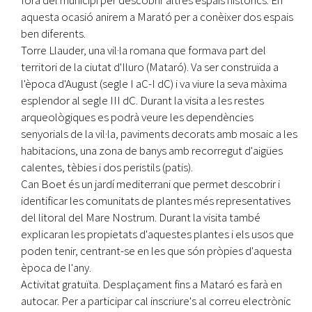
aquesta ocasió anirem a Marató per a conèixer dos espais
ben diferents.
Torre Llauder, una vil·la romana que formava part del
territori de la ciutat d'Iluro (Mataró). Va ser construïda a
l'època d'August (segle I aC-I dC) i va viure la seva màxima
esplendor al segle III dC. Durant la visita a les restes
arqueològiques es podrà veure les dependències
senyorials de la vil·la, paviments decorats amb mosaic a les
habitacions, una zona de banys amb recorregut d'aigües
calentes, tèbies i dos peristils (patis).
Can Boet és un jardí mediterrani que permet descobrir i
identificar les comunitats de plantes més representatives
del litoral del Mare Nostrum. Durant la visita també
explicaran les propietats d'aquestes plantes i els usos que
poden tenir, centrant-se en les que són pròpies d'aquesta
època de l'any.
Activitat gratuïta. Desplaçament fins a Mataró es farà en
autocar. Per a participar cal inscriure's al correu electrònic