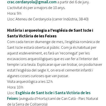
crac.cerdanyola@gmail.com
a partir del 6 de juny.
L'activitat és per a majors de 10 anys.
Hora: 9 h
Lloc: Ateneu de Cerdanyola (carrer Indústria, 38-40)
Història i arqueologia a l'església de Sant Iscle i
Santa Victòria de les Feixes
Com cada tercer diumenge de mes, l'església romànica de
Sant Iscle estarà oberta al públic. Com ja és habitual per
aquest esdeveniment, es farà un 'recorregut' per les
excavacions arqueològiques que es van fer a l'interior del
temple i a la teula. Explicaran que van trobar, on podia haver
estat l'església del segle X, on era el cementiri infantil i
algunes coses curioses que van passar.
Visita arqueològica a les 12 h.
Hora:
10 h
Lloc:
Església de Sant Iscle i Santa Victòria de les
Feixes
(avinguda d'Horta/camí de Can Catà - Parc Natural
de la Serra de Collserola)