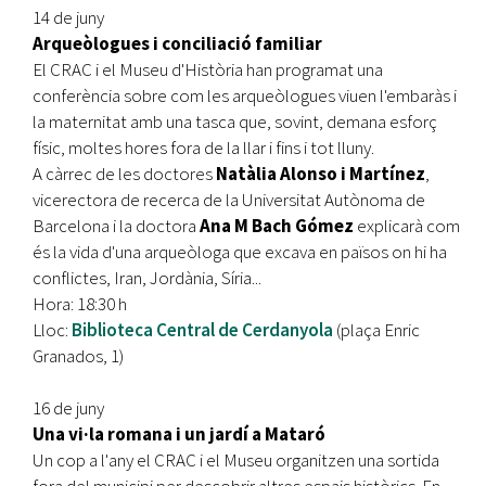
14 de juny
Arqueòlogues i conciliació familiar
El CRAC i el Museu d'Història han programat una
conferència sobre com les arqueòlogues viuen l'embaràs i
la maternitat amb una tasca que, sovint, demana esforç
físic, moltes hores fora de la llar i fins i tot lluny.
A càrrec de les doctores
Natàlia Alonso i Martínez
,
vicerectora de recerca de la Universitat Autònoma de
Barcelona i la doctora
Ana M Bach Gómez
explicarà com
és la vida d'una arqueòloga que excava en països on hi ha
conflictes, Iran, Jordània, Síria...
Hora: 18:30 h
Lloc:
Biblioteca Central de Cerdanyola
(plaça Enric
Granados, 1)
16 de juny
Una vi·la romana i un jardí a Mataró
Un cop a l'any el CRAC i el Museu organitzen una sortida
fora del municipi per descobrir altres espais històrics. En