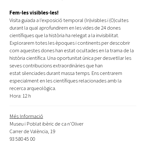
Fem-les visibles-les!
Visita guiada a l'exposició temporal (In)visibles i (O)cultes
durant la qual aprofundirem en les vides de 24 dones
científiques que la història ha relegat a la invisibilitat.
Explorarem totes les èpoques i continents per descobrir
com aquestes dones han estat ocultades en la trama de la
història científica. Una oportunitat única per desvetllar les
seves contribucions extraordinàries que han
estat silenciades durant massa temps. Ens centrarem
especialment en les científiques relacionades amb la
recerca arqueològica.
Hora: 12 h
Més Informació
Museu i Poblat ibèric de ca n’Oliver
Carrer de València, 19
93 580 45 00