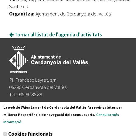
Sant Iscle
Organitza:
Ajuntament de Cerdanyola del Vallès
Tornar al llistat de l'agenda d'activitats
Pl. Francesc Layret, s/n
08290 Cerdanyola del Vallès,
Tel. 935 80 88 88
Segueix-nos a:
La web de l'Ajuntament de Cerdanyola del Vallès fa servir galetes per
millorar l'experiència de navegació dels seus usuaris.
Consulta més
informació
.
Subscriu-te al nostre butlletí
Cookies funcionals