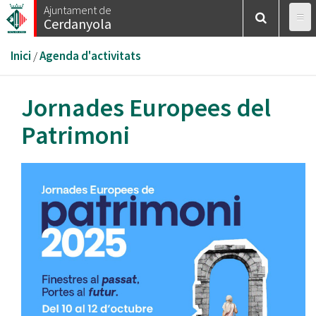
Vés
Ajuntament de
Cerdanyola
al
contingut
Esteu
Inici
/
Agenda d'activitats
aquí
Jornades Europees del
Patrimoni