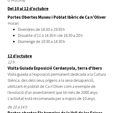
Del 10 al 12 d’octubre
Portes Obertes Museu i Poblat Ibèric de Ca n’Oliver
Horari:
Divendres de 16:30 a 19:30 h
Dissabte d’11 a 14:30 h i de 16:30 a 20 h
Diumenge de 10:30 a 14:30 h
12 d’octubre
12 h
Visita Guiada Exposició Cerdanyola, terra d'ibers
Visita guiada a l'exposició permanent dedicada a la Cultura
Ibèrica, des dels seus orígens a la seva desaparició,
utilitzant el poblat de Ca n'Oliver com a exemple de
l'evolució d'un assentament que té més de 2000 anys.
L'activitat està recomanada per a majors de 10 anys.
de 10 a 14 h
Portes obertes ​Els temples de la Vall de les Feixes